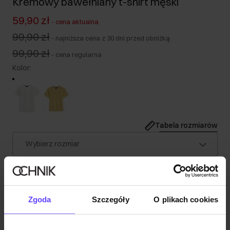
Kremowy bawełniany t-shirt męski
59,90 zł
-
cena aktualna
99,90 zł
-
najniższa cena z 30 dni przed obniżką
99,90 zł
-
cena regularna
Kolor
:
Tabela rozmiarów
Wybierz rozmiar
Nasz model ma 190 cm wzrostu i nosi rozmiar L.
Wysyłka w 1 dzień roboczy
Opis produktu
Zgoda
Szczegóły
O plikach cookies
Szczegóły