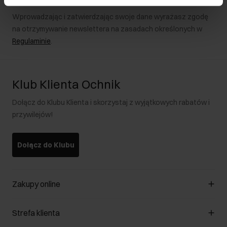
Wprowadzając i zatwierdzając swoje dane wyrażasz zgodę
na otrzymywanie newslettera na zasadach określonych w
Regulaminie
.
Klub Klienta Ochnik
Dołącz do Klubu Klienta i skorzystaj z wyjątkowych rabatów i
przywilejów!
Dołącz do Klubu
Zakupy online
Zarządzaj cookies
Strefa klienta
O sklepie