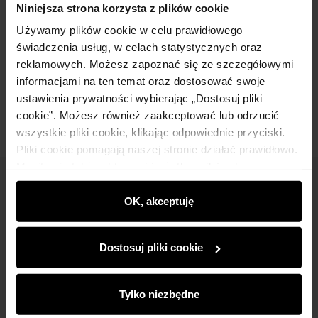
Niniejsza strona korzysta z plików cookie
Używamy plików cookie w celu prawidłowego
Skład
świadczenia usług, w celach statystycznych oraz
reklamowych. Możesz zapoznać się ze szczegółowymi
informacjami na ten temat oraz dostosować swoje
Opinie
ustawienia prywatności wybierając „Dostosuj pliki
cookie”. Możesz również zaakceptować lub odrzucić
wszystkie pliki cookie, klikając odpowiednie przyciski.
Pliki cookie pomagają naszej stronie działać prawidłowo.
Monitorują także aktywność użytkowników, by
wyświetlać im dopasowane do ich preferencji treści,
Newsletter
rekomendacje oraz komunikaty reklamowe informujące o
OK, akceptuję
Bądź na bieżąco z nowościami i promocjami!
najnowszych promocjach w e-sklepie. Informacje o tym,
jak korzystasz z naszej witryny, udostępniamy
Dostosuj pliki cookie
partnerom społecznościowym, reklamowym i
analitycznym. Partnerzy mogą połączyć te informacje z
innymi danymi otrzymanymi od Ciebie lub uzyskanymi
Tylko niezbędne
podczas korzystania z ich usług.
Zapisz się