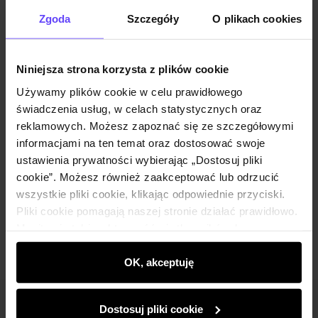
Opinie
Zgoda
Szczegóły
O plikach cookies
Zestaw
Niniejsza strona korzysta z plików cookie
Używamy plików cookie w celu prawidłowego
Kremowa elegancka marynarka damska
świadczenia usług, w celach statystycznych oraz
ZAKDT-0040-12(W25)
reklamowych. Możesz zapoznać się ze szczegółowymi
259,90 zł
informacjami na ten temat oraz dostosować swoje
399,90 zł
-
najniższa cena z 30 dni przed
obniżką
ustawienia prywatności wybierając „Dostosuj pliki
Wybierz rozmiar
cookie”. Możesz również zaakceptować lub odrzucić
wszystkie pliki cookie, klikając odpowiednie przyciski.
Dodaj do koszyka
Pliki cookie pomagają naszej stronie działać prawidłowo.
Monitorują także aktywność użytkowników, by
wyświetlać im dopasowane do ich preferencji treści,
rekomendacje oraz komunikaty reklamowe informujące o
OK, akceptuję
najnowszych promocjach w e-sklepie. Informacje o tym,
jak korzystasz z naszej witryny, udostępniamy
Dostosuj pliki cookie
Newsletter
partnerom społecznościowym, reklamowym i