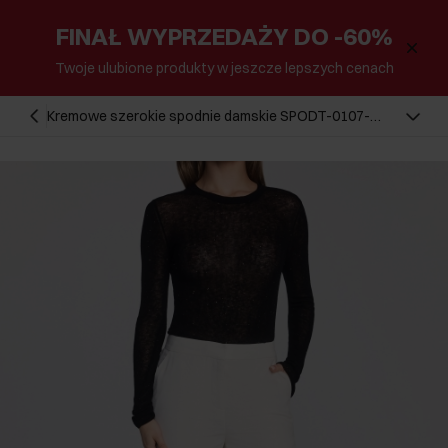
FINAŁ WYPRZEDAŻY DO -60%
Twoje ulubione produkty w jeszcze lepszych cenach
Kremowe szerokie spodnie damskie SPODT-0107-
12(W25)