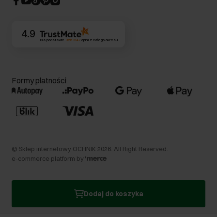
Kontakt
4.9
Na podstawie
356 847
opinii
z całego okresu
Formy płatności
©
Sklep internetowy OCHNIK
2026
. All Right Reserved.
e-commerce platform by
Dodaj do koszyka