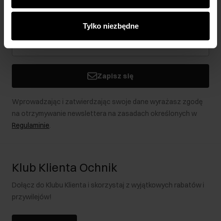
analitycznym. Partnerzy mogą połączyć te informacje z
Bądź na bieżąco z nowościami i promocjami!
innymi danymi otrzymanymi od Ciebie lub uzyskanymi
Tylko niezbędne
podczas korzystania z ich usług.
Zapisz się
Wprowadzając i zatwierdzając swoje dane wyrażasz zgodę
na otrzymywanie newslettera na zasadach określonych w
Regulaminie
.
Klub Klienta Ochnik
Dołącz do Klubu Klienta i skorzystaj z wyjątkowych rabatów i
przywilejów!