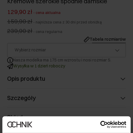
Kremowe szerokie spodnie damskie
129,90 zł
-
cena aktualna
159,90 zł
-
najniższa cena z 30 dni przed obniżką
239,90 zł
-
cena regularna
Tabela rozmiarów
Wybierz rozmiar
Nasza modelka ma 175 cm wzrostu i nosi rozmiar S.
Wysyłka w 1 dzień roboczy
Opis produktu
Szczegóły
Skład