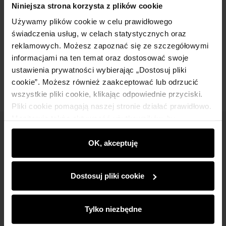
Niniejsza strona korzysta z plików cookie
Używamy plików cookie w celu prawidłowego
Skład
świadczenia usług, w celach statystycznych oraz
reklamowych. Możesz zapoznać się ze szczegółowymi
informacjami na ten temat oraz dostosować swoje
Opinie
ustawienia prywatności wybierając „Dostosuj pliki
cookie”. Możesz również zaakceptować lub odrzucić
wszystkie pliki cookie, klikając odpowiednie przyciski.
Pliki cookie pomagają naszej stronie działać prawidłowo.
Monitorują także aktywność użytkowników, by
wyświetlać im dopasowane do ich preferencji treści,
Newsletter
rekomendacje oraz komunikaty reklamowe informujące o
OK, akceptuję
Bądź na bieżąco z nowościami i promocjami!
najnowszych promocjach w e-sklepie. Informacje o tym,
jak korzystasz z naszej witryny, udostępniamy
Dostosuj pliki cookie
partnerom społecznościowym, reklamowym i
analitycznym. Partnerzy mogą połączyć te informacje z
innymi danymi otrzymanymi od Ciebie lub uzyskanymi
Tylko niezbędne
podczas korzystania z ich usług.
Zapisz się