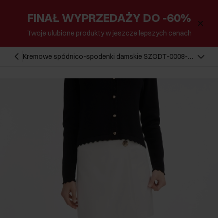
FINAŁ WYPRZEDAŻY DO -60%
Twoje ulubione produkty w jeszcze lepszych cenach
Kremowe spódnico-spodenki damskie SZODT-0008-
12(W26)