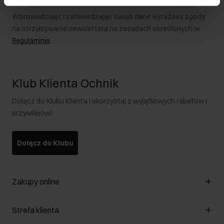
Wprowadzając i zatwierdzając swoje dane wyrażasz zgodę
na otrzymywanie newslettera na zasadach określonych w
Regulaminie
.
Klub Klienta Ochnik
Dołącz do Klubu Klienta i skorzystaj z wyjątkowych rabatów i
przywilejów!
Dołącz do Klubu
Zakupy online
Zarządzaj cookies
Strefa klienta
O sklepie