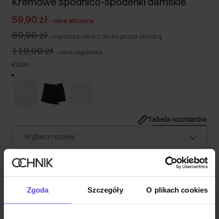
Kremowe spódnico-spodenki damskie
59,90 zł
-
cena aktualna
69,90 zł
-
najniższa cena z 30 dni przed obniżką
119,90 zł
-
cena regularna
Kolor
:
Tabela rozmiarów
Wybierz rozmiar
Nasza modelka ma 174 cm wzrostu i nosi rozmiar S.
Wysyłka w 1 dzień roboczy
Opis produktu
Zgoda
Szczegóły
O plikach cookies
Szczegóły