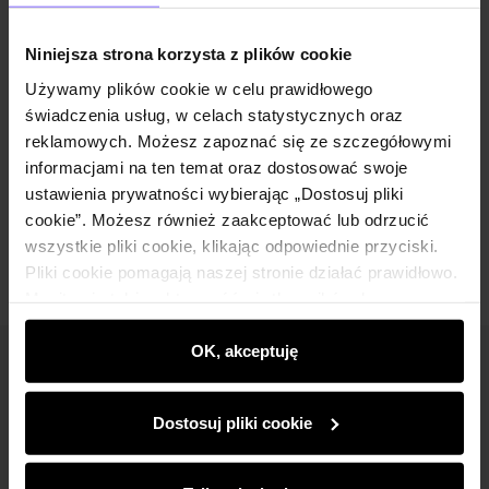
Opis produktu
Niniejsza strona korzysta z plików cookie
Szczegóły
Używamy plików cookie w celu prawidłowego
świadczenia usług, w celach statystycznych oraz
reklamowych. Możesz zapoznać się ze szczegółowymi
Skład i wymiary
informacjami na ten temat oraz dostosować swoje
ustawienia prywatności wybierając „Dostosuj pliki
Opinie
cookie”. Możesz również zaakceptować lub odrzucić
wszystkie pliki cookie, klikając odpowiednie przyciski.
Pliki cookie pomagają naszej stronie działać prawidłowo.
Monitorują także aktywność użytkowników, by
wyświetlać im dopasowane do ich preferencji treści,
rekomendacje oraz komunikaty reklamowe informujące o
OK, akceptuję
Newsletter
najnowszych promocjach w e-sklepie. Informacje o tym,
jak korzystasz z naszej witryny, udostępniamy
Bądź na bieżąco z nowościami i promocjami!
Dostosuj pliki cookie
partnerom społecznościowym, reklamowym i
analitycznym. Partnerzy mogą połączyć te informacje z
innymi danymi otrzymanymi od Ciebie lub uzyskanymi