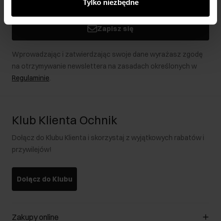
Tylko niezbędne
podczas korzystania z ich usług.
Zapisz się
Wprowadzając i zatwierdzając swoje dane wyrażasz zgodę
na otrzymywanie newslettera na zasadach określonych w
Regulaminie
.
Klub Klienta Ochnik
Dołącz do Klubu Klienta i skorzystaj z wyjątkowych rabatów i
przywilejów!
Dołącz do Klubu
Zakupy online