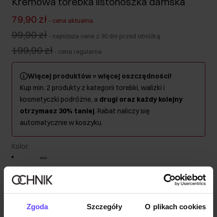
Kremowa torebka listonoszka damska
79,90 zł
-
cena aktualna
99,90 zł
-
najniższa cena z 30 dni przed obniżką
199,90 zł
-
cena regularna
Więcej produktów = więcej oszczędności!
Kup min. 2 produkty z kategorii torebki, walizki i
kosmetyczki podróżne, a
drugi oraz każdy kolejny
otrzymasz 30% taniej
. Rabat naliczy się
automatycznie w koszyku.
Kolor
:
Wysyłka w 1 dzień roboczy
Zgoda
Szczegóły
O plikach cookies