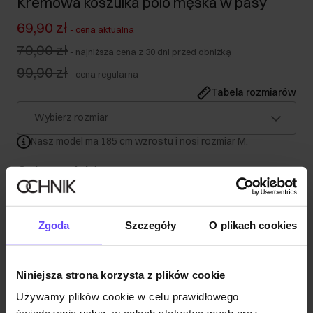
Kremowa koszulka polo męska w pasy
69,90 zł
-
cena aktualna
79,90 zł
-
najniższa cena z 30 dni przed obniżką
99,90 zł
-
cena regularna
Tabela rozmiarów
Wybierz rozmiar
Nasz model ma 185 cm wzrostu i nosi rozmiar M.
Opis produktu
Szczegóły
Zgoda
Szczegóły
O plikach cookies
Skład
Niniejsza strona korzysta z plików cookie
Używamy plików cookie w celu prawidłowego
Opinie