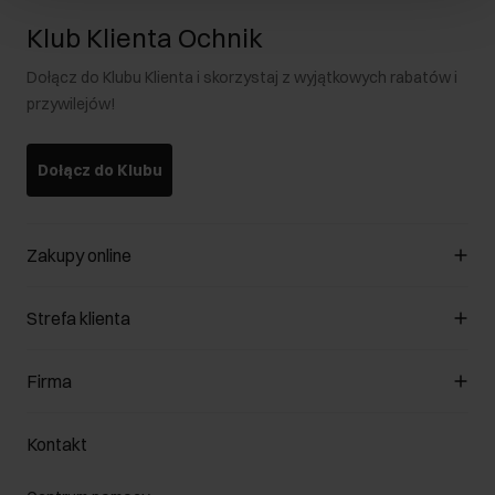
Klub Klienta Ochnik
Dołącz do Klubu Klienta i skorzystaj z wyjątkowych rabatów i
przywilejów!
Dołącz do Klubu
Zakupy online
Zarządzaj cookies
Strefa klienta
O sklepie
Regulamin
Klub Klienta
Firma
Formy płatności
Regulamin promocji
Koszty dostawy
Reklamacje
O nas
Jak dokonać zwrotu?
Kontakt
Zwróć produkty
Kariera
Pielęgnacja skóry
Salony