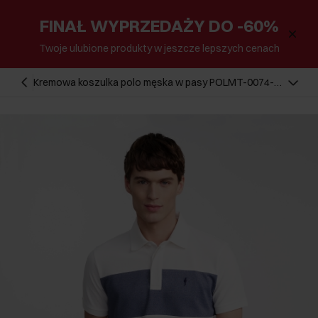
FINAŁ WYPRZEDAŻY DO -60%
Twoje ulubione produkty w jeszcze lepszych cenach
Kremowa koszulka polo męska w pasy POLMT-0074-
12(W25)