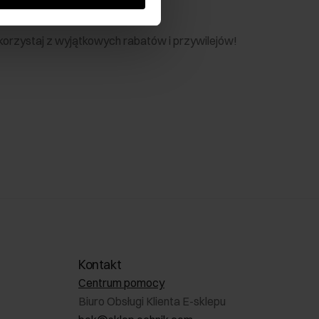
nik
 skorzystaj z wyjątkowych rabatów i przywilejów!
Kontakt
Centrum pomocy
Biuro Obsługi Klienta E-sklepu