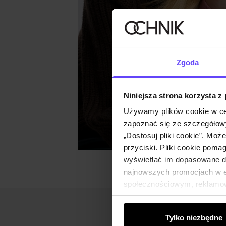
Zgoda
Niniejsza strona korzysta z
Używamy plików cookie w ce
zapoznać się ze szczegółowy
„Dostosuj pliki cookie”. Moż
przyciski. Pliki cookie poma
wyświetlać im dopasowane do
najnowszych promocjach w e-
społecznościowym, reklamow
od Ciebie lub uzyskanymi po
Tylko niezbędne