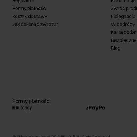
Regulamin
Reklamacje
Formy płatności
Zwróć prod
Koszty dostawy
Pielęgnacja
Jak dokonać zwrotu?
W podróży
Karta poda
Bezpieczne
Blog
Formy płatności
©
Sklep internetowy OCHNIK
2026
. All Right Reserved.