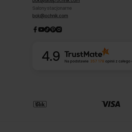
bok@sklep.ochnik.com
Salony stacjonarne
bok@ochnik.com
4.9
Na podstawie
357 178
opinii
z całego