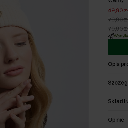
49,90 z
79,90 z
79,90 z
Wysyłka
Opis pr
Szczeg
Skład i
Opinie