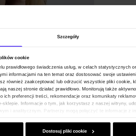
Szczegóły
 plików cookie
lu prawidłowego świadczenia usług, w celach statystycznych 
mi informacjami na ten temat oraz dostosować swoje ustawieni
esz również zaakceptować lub odrzucić wszystkie pliki cookie, k
gają naszej stronie działać prawidłowo. Monitorują także aktyw
 ich preferencji treści, rekomendacje oraz komunikaty reklamo
sklepie. Informacje o tym, jak korzystasz z naszej witryny, u
ym i analitycznym. Partnerzy mogą połączyć te informacje z 
dczas korzystania z ich usług.
Dostosuj pliki cookie