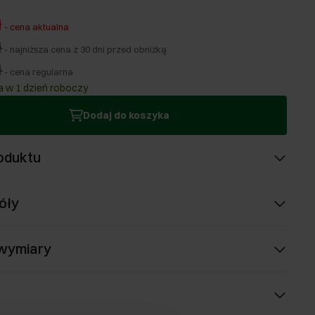
ł
-
cena aktualna
ł
-
najniższa cena z 30 dni przed obniżką
ł
-
cena regularna
 w 1 dzień roboczy
Dodaj do koszyka
oduktu
óły
 wymiary