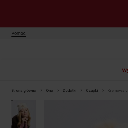
Pomoc
Wy
Strona główna
Ona
Dodatki
Czapki
Kremowa cz