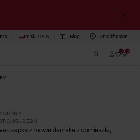
enta
Polski / PLN
Blog
Znajdż salon
0
0
gaż
t: OCHNIK
DT-0195-16(Z24)
a czapka zimowa damska z domieszką