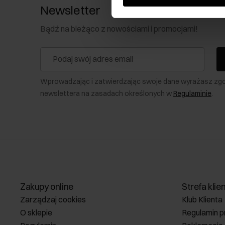
Newsletter
Bądź na bieżąco z nowościami i promocjami!
Wprowadzając i zatwierdzając swoje dane wyrażasz zg
newslettera na zasadach określonych w
Regulaminie
.
Zakupy online
Strefa klie
Zarządzaj cookies
Klub Klienta
O sklepie
Regulamin p