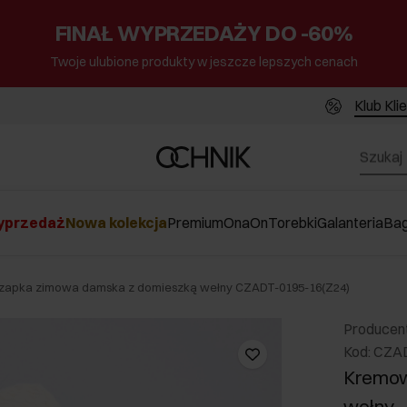
FINAŁ WYPRZEDAŻY DO -60%
Twoje ulubione produkty w jeszcze lepszych cenach
Klub Kli
przedaż
Nowa kolekcja
Premium
Ona
On
Torebki
Galanteria
Ba
apka zimowa damska z domieszką wełny CZADT-0195-16(Z24)
Producen
Kod: CZA
Kremow
wełny