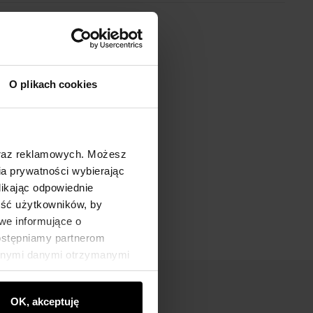
O plikach cookies
oraz reklamowych. Możesz
a prywatności wybierając
likając odpowiednie
ność użytkowników, by
we informujące o
dostępniamy partnerom
innymi danymi otrzymanymi
OK, akceptuję