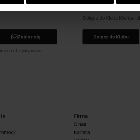
Klub Klienta Och
Dołącz do Klubu Klienta i
Zapisz się
Dołącz do Klubu
odę na otrzymywanie
nta
Firma
O nas
romocji
Kariera