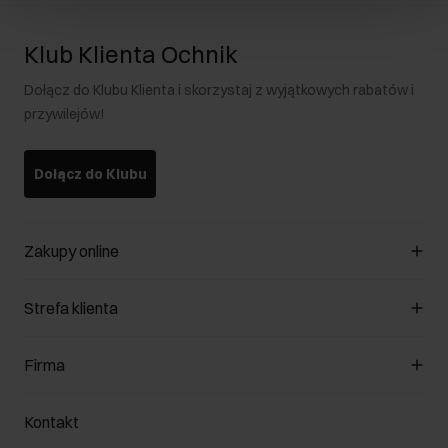
Klub Klienta Ochnik
Dołącz do Klubu Klienta i skorzystaj z wyjątkowych rabatów i
przywilejów!
Dołącz do Klubu
Zakupy online
Zarządzaj cookies
Strefa klienta
O sklepie
Regulamin
Klub Klienta
Firma
Formy płatności
Regulamin promocji
Koszty dostawy
Reklamacje
O nas
Jak dokonać zwrotu?
Kontakt
Zwróć produkty
Kariera