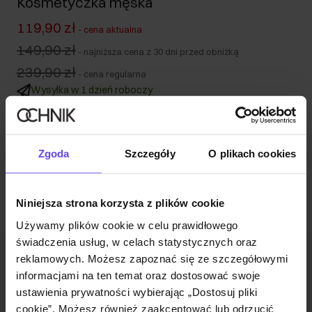
Kosmetyczka męska
119,90 zł
-
cena aktualna
149,90 zł
-
najniższa cena z 30 dni przed obniżką
239,90 zł
-
cena regularna
Wysyłka w 1 dzień roboczy
Opis produktu
Zgoda
Szczegóły
O plikach cookies
Opinie
Niniejsza strona korzysta z plików cookie
Używamy plików cookie w celu prawidłowego
świadczenia usług, w celach statystycznych oraz
reklamowych. Możesz zapoznać się ze szczegółowymi
Newsletter
informacjami na ten temat oraz dostosować swoje
Bądź na bieżąco z nowościami i promocjami!
ustawienia prywatności wybierając „Dostosuj pliki
cookie”. Możesz również zaakceptować lub odrzucić