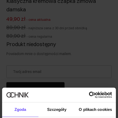
Klasyczna kremowa czapka zimowa
damska
49,90 zł
-
cena aktualna
89,90 zł
-
najniższa cena z 30 dni przed obniżką
89,90 zł
-
cena regularna
Produkt niedostępny
Powiadom mnie o dostępności mailem.
Twój adres email
Powiadom o dostępności
Zgoda
Szczegóły
O plikach cookies
Opis produktu