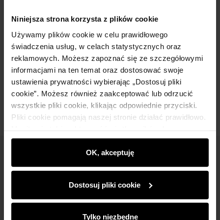
Niniejsza strona korzysta z plików cookie
Szczegóły
Używamy plików cookie w celu prawidłowego
świadczenia usług, w celach statystycznych oraz
Skład i wymiary
reklamowych. Możesz zapoznać się ze szczegółowymi
informacjami na ten temat oraz dostosować swoje
ustawienia prywatności wybierając „Dostosuj pliki
Opinie
cookie”. Możesz również zaakceptować lub odrzucić
wszystkie pliki cookie, klikając odpowiednie przyciski.
Pliki cookie pomagają naszej stronie działać prawidłowo.
Monitorują także aktywność użytkowników, by
wyświetlać im dopasowane do ich preferencji treści,
rekomendacje oraz komunikaty reklamowe informujące o
OK, akceptuję
Newsletter
najnowszych promocjach w e-sklepie. Informacje o tym,
jak korzystasz z naszej witryny, udostępniamy
Bądź na bieżąco z nowościami i promocjami!
Dostosuj pliki cookie
partnerom społecznościowym, reklamowym i
analitycznym. Partnerzy mogą połączyć te informacje z
innymi danymi otrzymanymi od Ciebie lub uzyskanymi
Tylko niezbędne