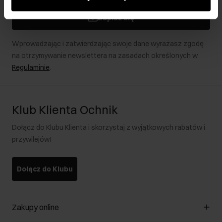
podczas korzystania z ich usług.
Zapisz się
Wprowadzając i zatwierdzając swoje dane wyrażasz zgodę
na otrzymywanie newslettera na zasadach określonych w
Regulaminie
.
Klub Klienta Ochnik
Dołącz do Klubu Klienta i skorzystaj z wyjątkowych rabatów i
przywilejów!
Dołącz do Klubu
Zakupy online