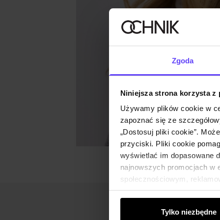
Zgoda
Niniejsza strona korzysta z
Używamy plików cookie w ce
zapoznać się ze szczegółowy
„Dostosuj pliki cookie”. Moż
przyciski. Pliki cookie poma
wyświetlać im dopasowane do
najnowszych promocjach w e-
społecznościowym, reklamow
od Ciebie lub uzyskanymi po
Tylko niezbędne