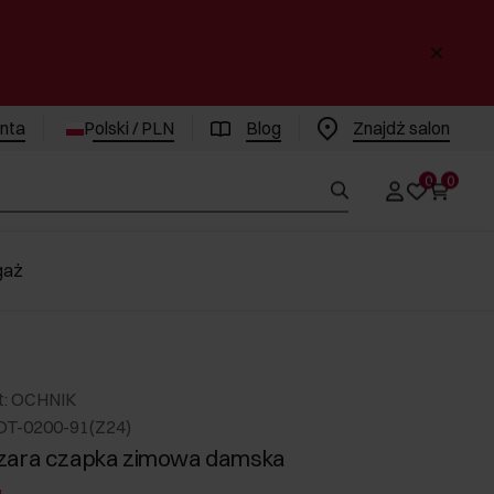
enta
Polski / PLN
Blog
Znajdż salon
0
0
gaż
t: OCHNIK
DT-0200-91(Z24)
zara czapka zimowa damska