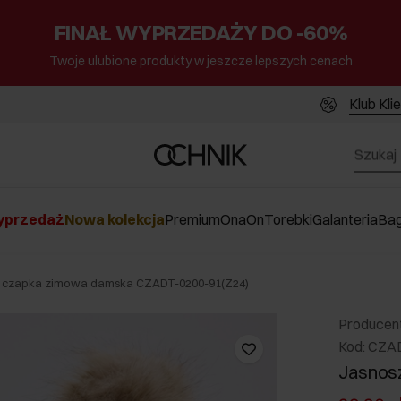
FINAŁ WYPRZEDAŻY DO -60%
Twoje ulubione produkty w jeszcze lepszych cenach
Klub Kli
przedaż
Nowa kolekcja
Premium
Ona
On
Torebki
Galanteria
Ba
 czapka zimowa damska CZADT-0200-91(Z24)
Producen
Kod: CZA
Jasnos