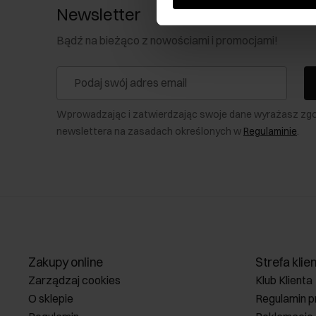
Newsletter
Bądź na bieżąco z nowościami i promocjami!
Wprowadzając i zatwierdzając swoje dane wyrażasz zg
newslettera na zasadach określonych w
Regulaminie
.
Zakupy online
Strefa klie
Zarządzaj cookies
Klub Klienta
O sklepie
Regulamin p