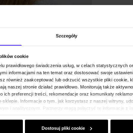
Szczegóły
 plików cookie
lu prawidłowego świadczenia usług, w celach statystycznych 
mi informacjami na ten temat oraz dostosować swoje ustawieni
esz również zaakceptować lub odrzucić wszystkie pliki cookie, k
gają naszej stronie działać prawidłowo. Monitorują także aktyw
 ich preferencji treści, rekomendacje oraz komunikaty reklamo
sklepie. Informacje o tym, jak korzystasz z naszej witryny, u
ym i analitycznym. Partnerzy mogą połączyć te informacje z 
dczas korzystania z ich usług.
Dostosuj pliki cookie