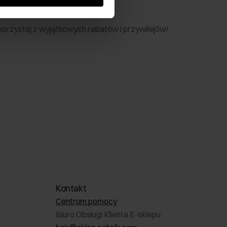
nik
 skorzystaj z wyjątkowych rabatów i przywilejów!
Kontakt
Centrum pomocy
Biuro Obsługi Klienta E-sklepu