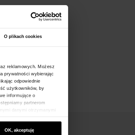
O plikach cookies
oraz reklamowych. Możesz
a prywatności wybierając
likając odpowiednie
ność użytkowników, by
we informujące o
dostępniamy partnerom
innymi danymi otrzymanymi
OK, akceptuję