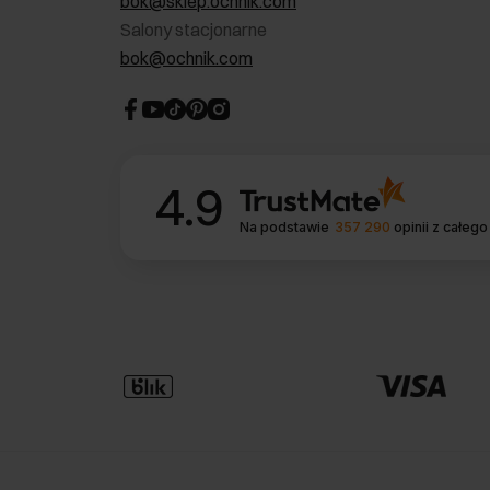
bok@sklep.ochnik.com
Salony stacjonarne
bok@ochnik.com
4.9
Na podstawie
357 290
opinii
z całego