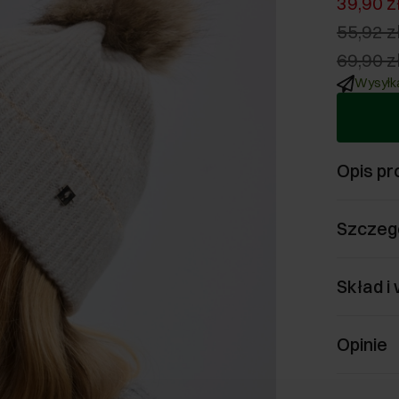
39,90 z
55,92 z
69,90 z
Wysyłka
Opis pr
Szczeg
Skład i
Opinie