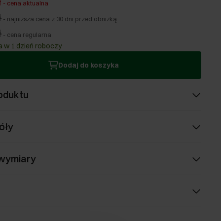
ł
-
cena aktualna
ł
-
najniższa cena z 30 dni przed obniżką
ł
-
cena regularna
 w 1 dzień roboczy
Dodaj do koszyka
oduktu
óły
 wymiary