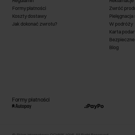
Regulamin
Reklamacje
Formy płatności
Zwróć prod
Koszty dostawy
Pielęgnacja
Jak dokonać zwrotu?
W podróży
Karta poda
Bezpieczne
Blog
Formy płatności
©
Sklep internetowy OCHNIK
2026
. All Right Reserved.