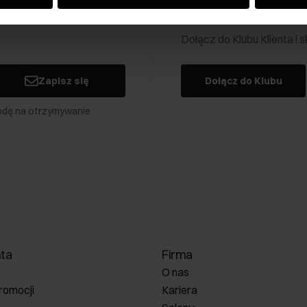
Klub Klienta Och
Dołącz do Klubu Klienta i
Zapisz się
Dołącz do Klubu
odę na otrzymywanie
nta
Firma
O nas
romocji
Kariera