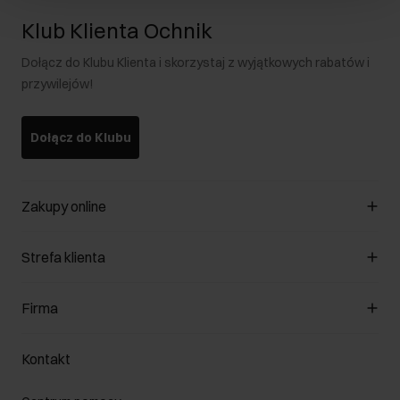
Klub Klienta Ochnik
Dołącz do Klubu Klienta i skorzystaj z wyjątkowych rabatów i
przywilejów!
Dołącz do Klubu
Zakupy online
Zarządzaj cookies
Strefa klienta
O sklepie
Regulamin
Klub Klienta
Firma
Formy płatności
Regulamin promocji
Koszty dostawy
Reklamacje
O nas
Jak dokonać zwrotu?
Kontakt
Zwróć produkty
Kariera
Pielęgnacja skóry
Salony