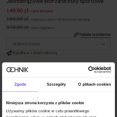
Jasnobrązowe skórzane buty sportowe
149,90 zł
-
cena aktualna
169,90 zł
-
najniższa cena z 30 dni przed obniżką
379,90 zł
-
cena regularna
Tabela rozmiarów
Wybierz rozmiar
Wysyłka w 1 dzień roboczy
Opis produktu
Szczegóły
Zgoda
Szczegóły
O plikach cookies
Skład
Niniejsza strona korzysta z plików cookie
Używamy plików cookie w celu prawidłowego
Opinie