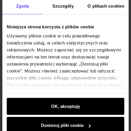
Zgoda
Szczegóły
O plikach cookies
Opis produktu
Niniejsza strona korzysta z plików cookie
Używamy plików cookie w celu prawidłowego
świadczenia usług, w celach statystycznych oraz
Szczegóły
reklamowych. Możesz zapoznać się ze szczegółowymi
informacjami na ten temat oraz dostosować swoje
Skład i wymiary
ustawienia prywatności wybierając „Dostosuj pliki
cookie”. Możesz również zaakceptować lub odrzucić
wszystkie pliki cookie, klikając odpowiednie przyciski.
Opinie
Pliki cookie pomagają naszej stronie działać prawidłowo.
Monitorują także aktywność użytkowników, by
wyświetlać im dopasowane do ich preferencji treści,
rekomendacje oraz komunikaty reklamowe informujące o
OK, akceptuję
najnowszych promocjach w e-sklepie. Informacje o tym,
jak korzystasz z naszej witryny, udostępniamy
Newsletter
Dostosuj pliki cookie
partnerom społecznościowym, reklamowym i