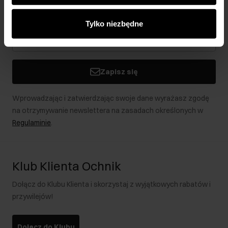
analitycznym. Partnerzy mogą połączyć te informacje z
Bądź na bieżąco z nowościami i promocjami!
innymi danymi otrzymanymi od Ciebie lub uzyskanymi
Tylko niezbędne
podczas korzystania z ich usług.
Zapisz się
Wprowadzając i zatwierdzając swoje dane wyrażasz zgodę
na otrzymywanie newslettera na zasadach określonych w
Regulaminie
.
Klub Klienta Ochnik
Dołącz do Klubu Klienta i skorzystaj z wyjątkowych rabatów i
przywilejów!
Dołącz do Klubu