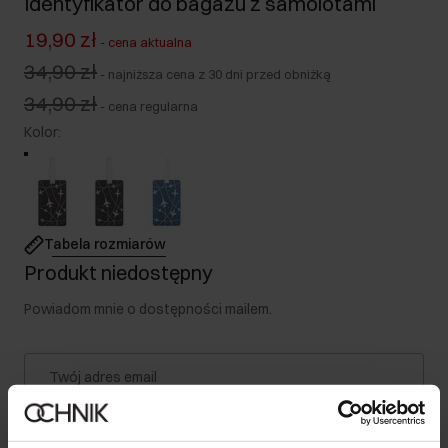
Identyfikator do bagażu z samolotami
19,90 zł
-
cena aktualna
34,90 zł
-
najniższa cena z 30 dni przed obniżką
34,90 zł
-
cena regularna
Kolor
:
Tabela rozmiarów
Produkt niedostępny
Powiadom mnie o dostępności mailem.
Twój adres email
Powiadom o dostępności