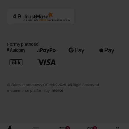
Kontakt
4.9
Na podstawie
356 984
opinii
z całego okresu
Formy płatności
©
Sklep internetowy OCHNIK
2026
. All Right Reserved.
e-commerce platform by
0
0