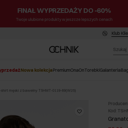
FINAŁ WYPRZEDAŻY DO -60%
Twoje ulubione produkty w jeszcze lepszych cenach
Klub Kli
przedaż
Nowa kolekcja
Premium
Ona
On
Torebki
Galanteria
Ba
shirt męski z bawełny TSHMT-0119-69(W25)
Producen
Kod: TSH
Granato