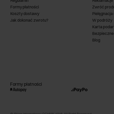
Regulamin
Reklamacje
Formy płatności
Zwróć prod
Koszty dostawy
Pielęgnacja
Jak dokonać zwrotu?
W podróży
Karta poda
Bezpieczne
Blog
Formy płatności
©
Sklep internetowy OCHNIK
2026
. All Right Reserved.