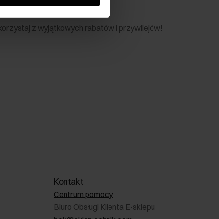
nik
 skorzystaj z wyjątkowych rabatów i przywilejów!
Kontakt
Centrum pomocy
Biuro Obsługi Klienta E-sklepu