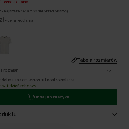
ł
-
cena aktualna
ł
-
najniższa cena z 30 dni przed obniżką
zł
-
cena regularna
Tabela rozmiarów
z rozmiar
del ma 183 cm wzrostu i nosi rozmiar M.
 w 1 dzień roboczy
Dodaj do koszyka
oduktu