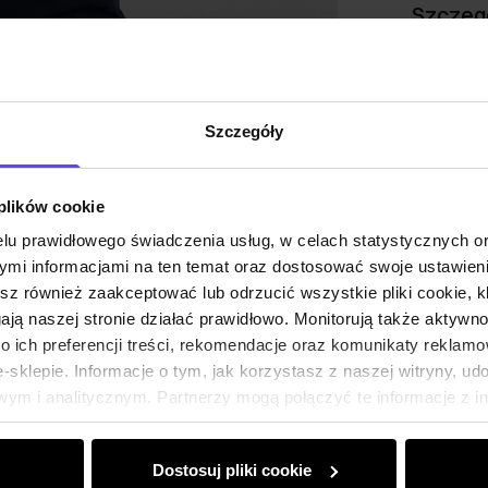
Szczeg
Skład
Szczegóły
Opinie
 plików cookie
lu prawidłowego świadczenia usług, w celach statystycznych 
mi informacjami na ten temat oraz dostosować swoje ustawieni
esz również zaakceptować lub odrzucić wszystkie pliki cookie, k
gają naszej stronie działać prawidłowo. Monitorują także aktyw
 ich preferencji treści, rekomendacje oraz komunikaty reklamo
sklepie. Informacje o tym, jak korzystasz z naszej witryny, u
ym i analitycznym. Partnerzy mogą połączyć te informacje z 
dczas korzystania z ich usług.
Dostosuj pliki cookie