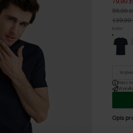
79,90 z
99,90 z
139,90 
Kolor
:
Wybier
Nasz mo
Wysyłka
Opis pr