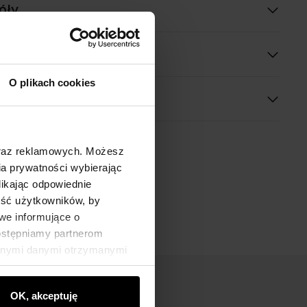
óły
O plikach cookies
oraz reklamowych. Możesz
a prywatności wybierając
likając odpowiednie
ność użytkowników, by
we informujące o
dostępniamy partnerom
innymi danymi otrzymanymi
OK, akceptuję