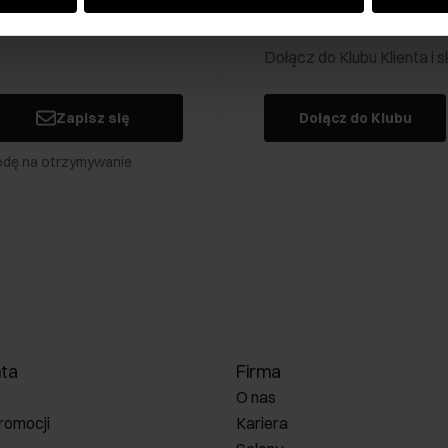
Klub Klienta Och
Dołącz do Klubu Klienta i
Zapisz się
Dołącz do Klubu
odę na otrzymywanie
nta
Firma
O nas
romocji
Kariera