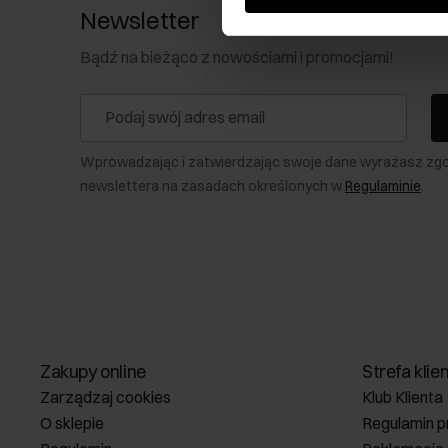
Newsletter
Bądź na bieżąco z nowościami i promocjami!
Wprowadzając i zatwierdzając swoje dane wyrażasz zg
newslettera na zasadach określonych w
Regulaminie
.
Zakupy online
Strefa klie
Zarządzaj cookies
Klub Klienta
O sklepie
Regulamin p