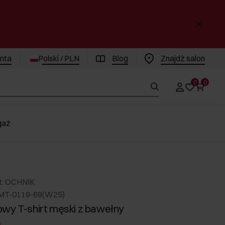
enta
Polski / PLN
Blog
Znajdż salon
0
0
gaż
t: OCHNIK
MT-0119-69(W25)
wy T-shirt męski z bawełny