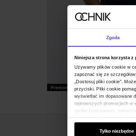
Zgoda
Niniejsza strona korzysta z
Używamy plików cookie w ce
zapoznać się ze szczegółowy
„Dostosuj pliki cookie”. Moż
Premium
przyciski. Pliki cookie poma
wyświetlać im dopasowane do
najnowszych promocjach w e-
społecznościowym, reklamow
od Ciebie lub uzyskanymi po
Tylko niezbędne