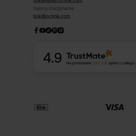
bok@sklep.ochnik.com
Salony stacjonarne
bok@ochnik.com
4.9
Na podstawie
357 216
opinii
z całego