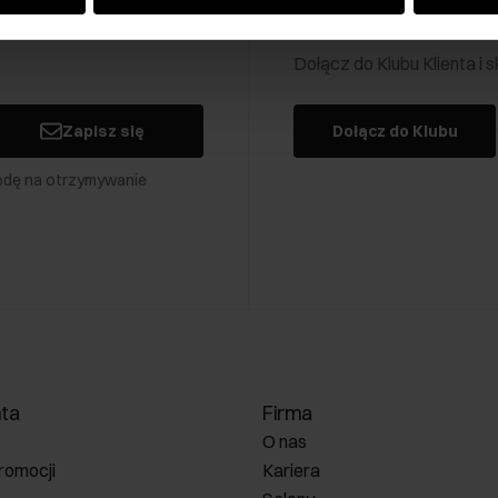
Klub Klienta Och
Dołącz do Klubu Klienta i
Zapisz się
Dołącz do Klubu
odę na otrzymywanie
nta
Firma
O nas
romocji
Kariera