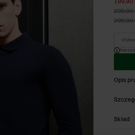
199,90 
299,90 
299,90 
Wybier
Nasza m
Opis pr
Szczeg
Skład