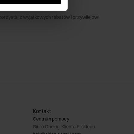
nik
 skorzystaj z wyjątkowych rabatów i przywilejów!
Kontakt
Centrum pomocy
Biuro Obsługi Klienta E-sklepu