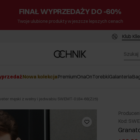
FINAŁ WYPRZEDAŻY DO -60%
Twoje ulubione produkty w jeszcze lepszych cenach
Klub Kli
przedaż
Nowa kolekcja
Premium
Ona
On
Torebki
Galanteria
Ba
eter męski z wełny i jedwabiu SWEMT-0184-68(Z25)
Producen
Kod: SWE
Granato