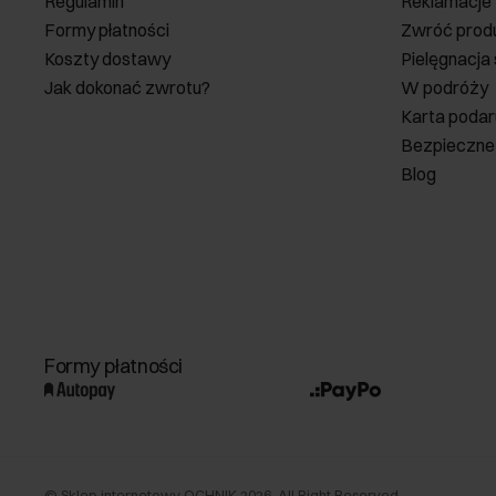
Regulamin
Reklamacje
Formy płatności
Zwróć prod
Koszty dostawy
Pielęgnacja
Jak dokonać zwrotu?
W podróży
Karta poda
Bezpieczne
Blog
Formy płatności
©
Sklep internetowy OCHNIK
2026
. All Right Reserved.