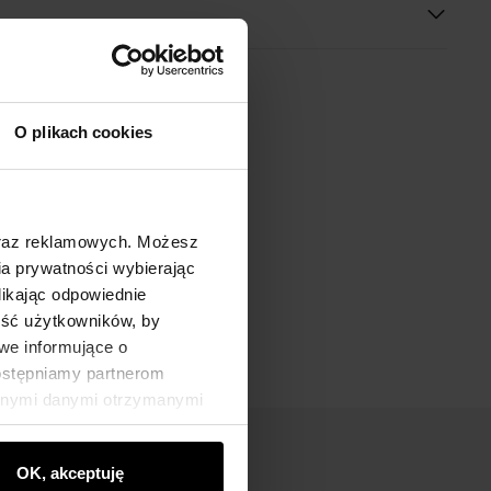
O plikach cookies
oraz reklamowych. Możesz
a prywatności wybierając
likając odpowiednie
ność użytkowników, by
we informujące o
dostępniamy partnerom
innymi danymi otrzymanymi
OK, akceptuję