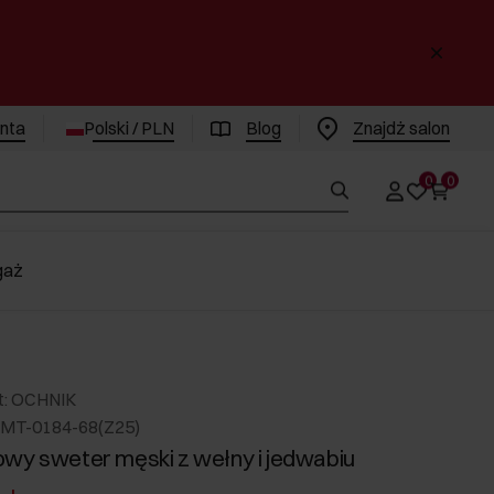
enta
Polski / PLN
Blog
Znajdż salon
0
0
gaż
t: OCHNIK
MT-0184-68(Z25)
wy sweter męski z wełny i jedwabiu