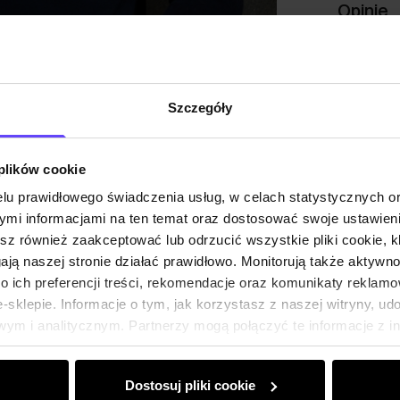
Opinie
Szczegóły
 plików cookie
lu prawidłowego świadczenia usług, w celach statystycznych 
mi informacjami na ten temat oraz dostosować swoje ustawieni
esz również zaakceptować lub odrzucić wszystkie pliki cookie, k
gają naszej stronie działać prawidłowo. Monitorują także aktyw
 ich preferencji treści, rekomendacje oraz komunikaty reklamo
sklepie. Informacje o tym, jak korzystasz z naszej witryny, u
ym i analitycznym. Partnerzy mogą połączyć te informacje z 
dczas korzystania z ich usług.
Dostosuj pliki cookie