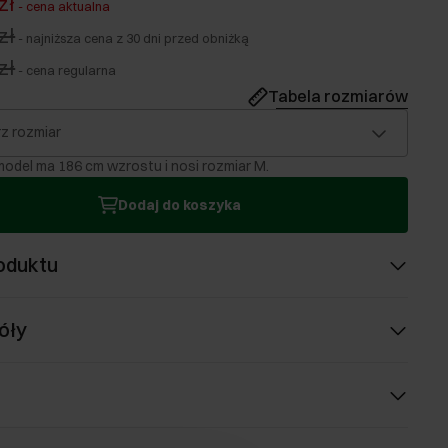
zł
-
cena aktualna
zł
-
najniższa cena z 30 dni przed obniżką
zł
-
cena regularna
Tabela rozmiarów
z rozmiar
odel ma 186 cm wzrostu i nosi rozmiar M.
Dodaj do koszyka
oduktu
óły