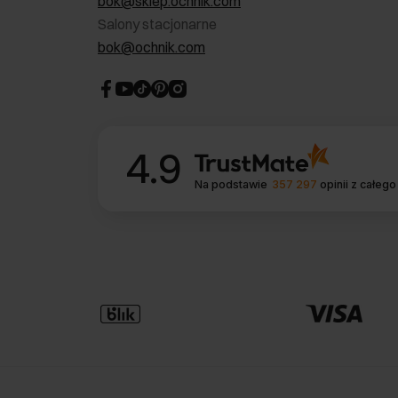
bok@sklep.ochnik.com
Salony stacjonarne
bok@ochnik.com
4.9
Na podstawie
357 297
opinii
z całego