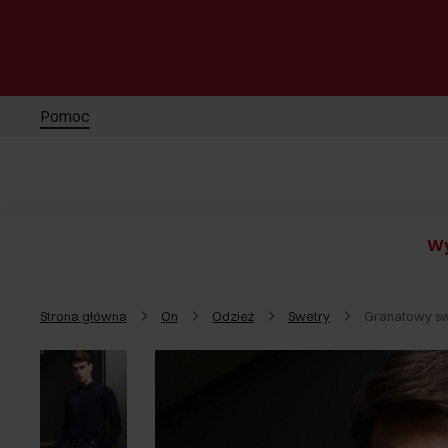
Pomoc
Wy
Strona główna
On
Odzież
Swetry
Granatowy sw