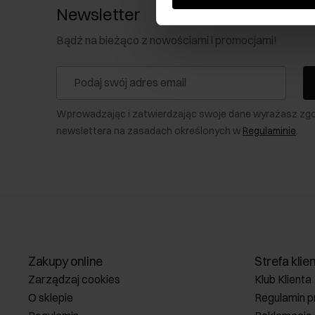
Newsletter
Bądź na bieżąco z nowościami i promocjami!
Wprowadzając i zatwierdzając swoje dane wyrażasz zg
newslettera na zasadach określonych w
Regulaminie
.
Zakupy online
Strefa klie
Zarządzaj cookies
Klub Klienta
O sklepie
Regulamin p