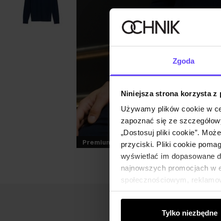
Zgoda
Niniejsza strona korzysta z
Używamy plików cookie w ce
zapoznać się ze szczegółowy
„Dostosuj pliki cookie”. Moż
Premium
przyciski. Pliki cookie poma
wyświetlać im dopasowane do
najnowszych promocjach w e-
społecznościowym, reklamow
od Ciebie lub uzyskanymi po
Tylko niezbędne