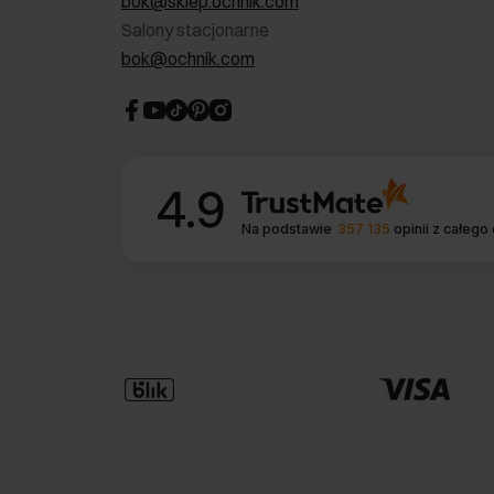
bok@sklep.ochnik.com
Salony stacjonarne
bok@ochnik.com
4.9
Na podstawie
357 135
opinii
z całego