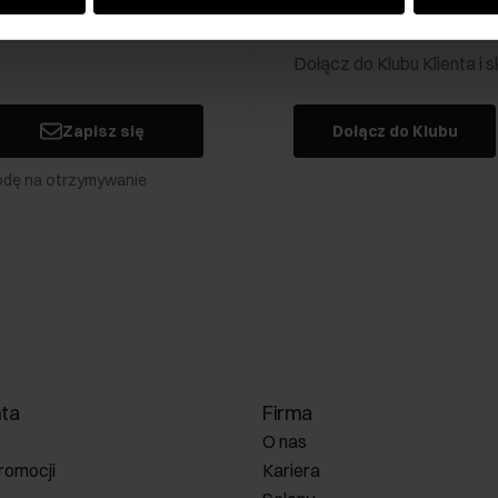
Klub Klienta Och
Dołącz do Klubu Klienta i
Zapisz się
Dołącz do Klubu
odę na otrzymywanie
nta
Firma
O nas
romocji
Kariera