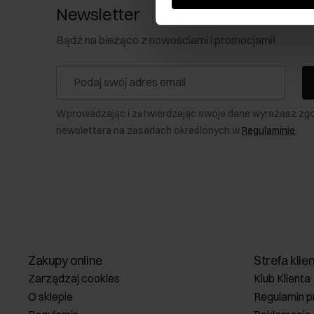
Newsletter
Bądź na bieżąco z nowościami i promocjami!
Wprowadzając i zatwierdzając swoje dane wyrażasz zg
newslettera na zasadach określonych w
Regulaminie
.
Zakupy online
Strefa klie
Zarządzaj cookies
Klub Klienta
O sklepie
Regulamin p