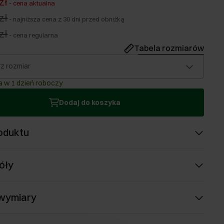
zł
-
cena aktualna
zł
-
najniższa cena z 30 dni przed obniżką
zł
-
cena regularna
Tabela rozmiarów
z rozmiar
 w 1 dzień roboczy
Dodaj do koszyka
oduktu
óły
 wymiary