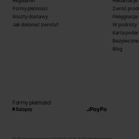
Regulamin
Reklamacje
Formy płatności
Zwróć prod
Koszty dostawy
Pielęgnacja
Jak dokonać zwrotu?
W podróży
Karta poda
Bezpieczne
Blog
Formy płatności
©
Sklep internetowy OCHNIK
2026
. All Right Reserved.