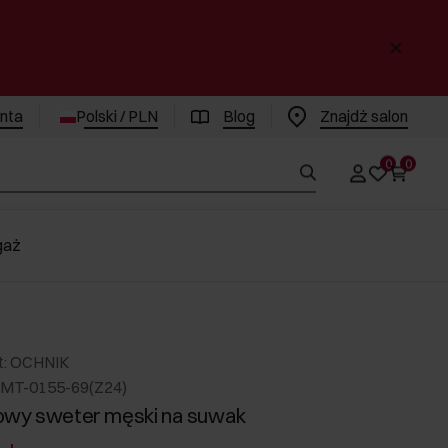
enta
Polski / PLN
Blog
Znajdż salon
0
0
gaż
t: OCHNIK
MT-0155-69(Z24)
owy sweter męski na suwak