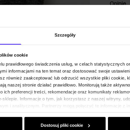
Opinie
Szczegóły
 plików cookie
lu prawidłowego świadczenia usług, w celach statystycznych 
mi informacjami na ten temat oraz dostosować swoje ustawieni
esz również zaakceptować lub odrzucić wszystkie pliki cookie, k
gają naszej stronie działać prawidłowo. Monitorują także aktyw
 ich preferencji treści, rekomendacje oraz komunikaty reklamo
sklepie. Informacje o tym, jak korzystasz z naszej witryny, u
ym i analitycznym. Partnerzy mogą połączyć te informacje z 
dczas korzystania z ich usług.
Dostosuj pliki cookie