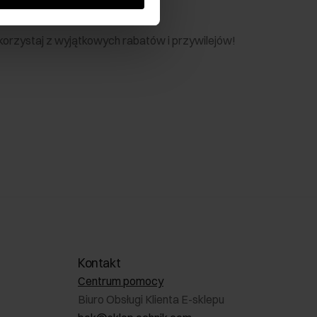
nik
 skorzystaj z wyjątkowych rabatów i przywilejów!
Kontakt
Centrum pomocy
Biuro Obsługi Klienta E-sklepu