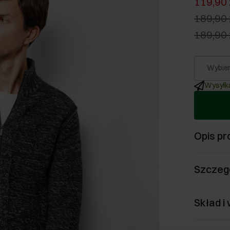
119,90 
189,90 
189,90 
Wybier
Wysyłka
Opis pr
Szczeg
Skład i