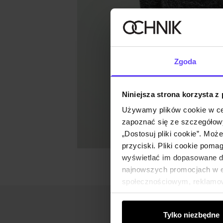
Zgoda
Niniejsza strona korzysta z
Używamy plików cookie w ce
zapoznać się ze szczegółowy
„Dostosuj pliki cookie”. Moż
przyciski. Pliki cookie poma
wyświetlać im dopasowane do
najnowszych promocjach w e-
społecznościowym, reklamow
od Ciebie lub uzyskanymi po
Tylko niezbędne