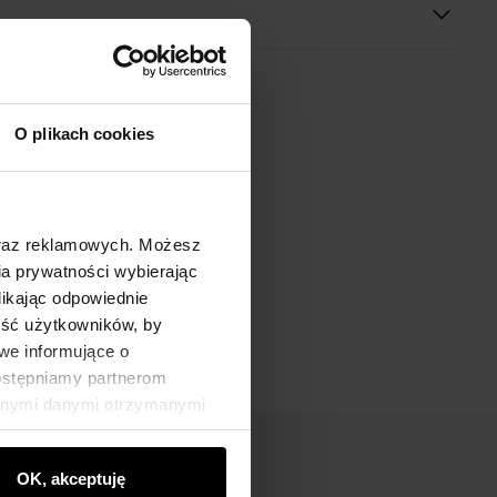
O plikach cookies
oraz reklamowych. Możesz
a prywatności wybierając
likając odpowiednie
ność użytkowników, by
we informujące o
dostępniamy partnerom
innymi danymi otrzymanymi
OK, akceptuję