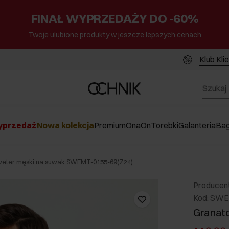
FINAŁ WYPRZEDAŻY DO -60%
Twoje ulubione produkty w jeszcze lepszych cenach
Klub Kli
przedaż
Nowa kolekcja
Premium
Ona
On
Torebki
Galanteria
Ba
eter męski na suwak SWEMT-0155-69(Z24)
Producen
Kod: SWE
Granat