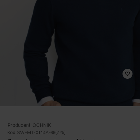
Producent: OCHNIK
Kod: SWEMT-0114A-69(Z25)