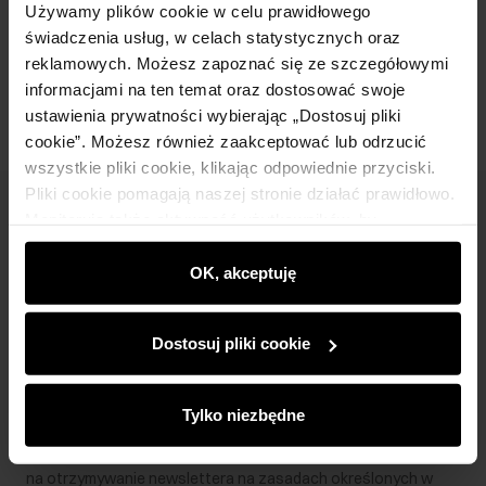
Używamy plików cookie w celu prawidłowego
świadczenia usług, w celach statystycznych oraz
Opinie
reklamowych. Możesz zapoznać się ze szczegółowymi
informacjami na ten temat oraz dostosować swoje
ustawienia prywatności wybierając „Dostosuj pliki
cookie”. Możesz również zaakceptować lub odrzucić
wszystkie pliki cookie, klikając odpowiednie przyciski.
Pliki cookie pomagają naszej stronie działać prawidłowo.
Newsletter
Monitorują także aktywność użytkowników, by
wyświetlać im dopasowane do ich preferencji treści,
Bądź na bieżąco z nowościami i promocjami!
rekomendacje oraz komunikaty reklamowe informujące o
OK, akceptuję
najnowszych promocjach w e-sklepie. Informacje o tym,
jak korzystasz z naszej witryny, udostępniamy
Dostosuj pliki cookie
partnerom społecznościowym, reklamowym i
analitycznym. Partnerzy mogą połączyć te informacje z
Zapisz się
innymi danymi otrzymanymi od Ciebie lub uzyskanymi
Tylko niezbędne
podczas korzystania z ich usług.
Wprowadzając i zatwierdzając swoje dane wyrażasz zgodę
na otrzymywanie newslettera na zasadach określonych w