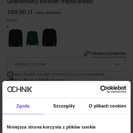
Granatowy sweter męski basic
169,90 zł
-
cena aktualna
Kolor
:
Tabela rozmiarów
Wybierz rozmiar
Nasz model ma 188 cm wzrostu i nosi rozmiar M.
Wysyłka w 1 dzień roboczy
Opis produktu
Zgoda
Szczegóły
O plikach cookies
Szczegóły
Niniejsza strona korzysta z plików cookie
Skład