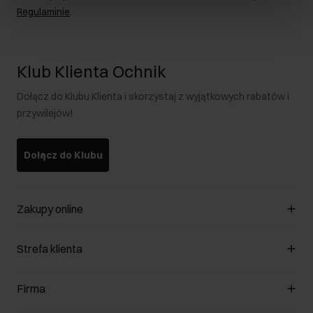
Regulaminie
.
Klub Klienta Ochnik
Dołącz do Klubu Klienta i skorzystaj z wyjątkowych rabatów i
przywilejów!
Dołącz do Klubu
Zakupy online
Zarządzaj cookies
Strefa klienta
O sklepie
Regulamin
Klub Klienta
Firma
Formy płatności
Regulamin promocji
Koszty dostawy