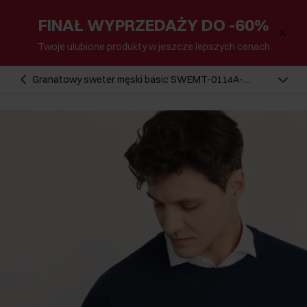
FINAŁ WYPRZEDAŻY DO -60%
Twoje ulubione produkty w jeszcze lepszych cenach
Granatowy sweter męski basic SWEMT-0114A-
69(Z25)