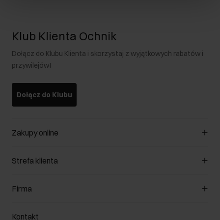
Klub Klienta Ochnik
Dołącz do Klubu Klienta i skorzystaj z wyjątkowych rabatów i
przywilejów!
Dołącz do Klubu
Zakupy online
Zarządzaj cookies
Strefa klienta
O sklepie
Regulamin
Klub Klienta
Firma
Formy płatności
Regulamin promocji
Koszty dostawy
Reklamacje
O nas
Jak dokonać zwrotu?
Kontakt
Zwróć produkty