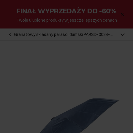
FINAŁ WYPRZEDAŻY DO -60%
Twoje ulubione produkty w jeszcze lepszych cenach
Granatowy składany parasol damski PARSD-0034-
7D(W26)