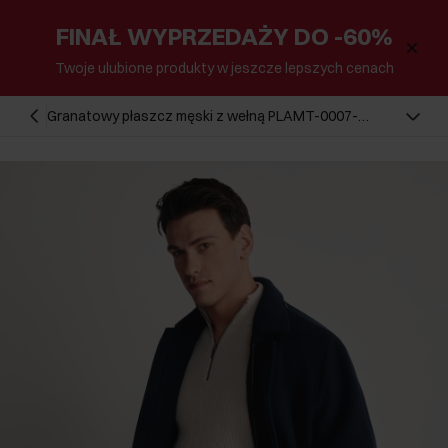
FINAŁ WYPRZEDAŻY DO -60%
Twoje ulubione produkty w jeszcze lepszych cenach
Granatowy płaszcz męski z wełną PLAMT-0007-
69(Z25)