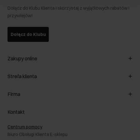
Dołącz do Klubu Klienta i skorzystaj z wyjątkowych rabatów i
przywilejów!
Dołącz do Klubu
Zakupy online
Zarządzaj cookies
Strefa klienta
O sklepie
Regulamin
Klub Klienta
Firma
Formy płatności
Regulamin promocji
Koszty dostawy
Reklamacje
O nas
Jak dokonać zwrotu?
Kontakt
Zwróć produkty
Kariera
Pielęgnacja skóry
Salony
Centrum pomocy
W podróży
B2B - Sprzedaż dla firm
Biuro Obsługi Klienta E-sklepu
Karta podarunkowa
RODO- Polityka prywatności