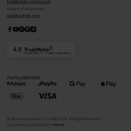
bok@sklep.ochnik.com
Bezpieczne zakupy
Informacje prawne
Salony stacjonarne
Blog
Dla akcjonariuszy
bok@ochnik.com
Strategia podatkowa
CSR
Kontakt
4.9
Na podstawie
357 264
opinii
z całego okresu
Formy płatności
©
Sklep internetowy OCHNIK
2026
. All Right Reserved.
e-commerce platform by