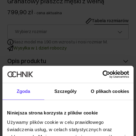
Granatowy płaszcz męski z wełną
799,90 zł
-
cena aktualna
Tabela rozmiarów
Wybierz rozmiar
Nasz model ma 190 cm wzrostu i nosi rozmiar M.
Wysyłka w 1 dzień roboczy
Opis produktu
Szczegóły
Zgoda
Szczegóły
O plikach cookies
Skład
Niniejsza strona korzysta z plików cookie
Opinie
Używamy plików cookie w celu prawidłowego
świadczenia usług, w celach statystycznych oraz