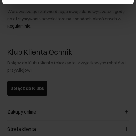
Wprowadzając i zatwierdzając swoje dane wyrażasz zgodę
na otrzymywanie newslettera na zasadach określonych w
Regulaminie
.
Klub Klienta Ochnik
Dołącz do Klubu Klienta i skorzystaj z wyjątkowych rabatów i
przywilejów!
Dołącz do Klubu
Zakupy online
Zarządzaj cookies
Strefa klienta
O sklepie