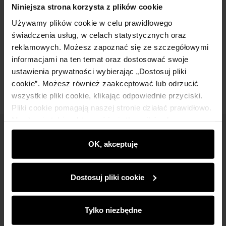
Niniejsza strona korzysta z plików cookie
Używamy plików cookie w celu prawidłowego
Opis produktu
świadczenia usług, w celach statystycznych oraz
reklamowych. Możesz zapoznać się ze szczegółowymi
informacjami na ten temat oraz dostosować swoje
Opinie
ustawienia prywatności wybierając „Dostosuj pliki
cookie”. Możesz również zaakceptować lub odrzucić
wszystkie pliki cookie, klikając odpowiednie przyciski.
Pliki cookie pomagają naszej stronie działać prawidłowo.
Monitorują także aktywność użytkowników, by
wyświetlać im dopasowane do ich preferencji treści,
Newsletter
rekomendacje oraz komunikaty reklamowe informujące o
OK, akceptuję
najnowszych promocjach w e-sklepie. Informacje o tym,
Bądź na bieżąco z nowościami i promocjami!
jak korzystasz z naszej witryny, udostępniamy
Dostosuj pliki cookie
partnerom społecznościowym, reklamowym i
analitycznym. Partnerzy mogą połączyć te informacje z
innymi danymi otrzymanymi od Ciebie lub uzyskanymi
Tylko niezbędne
podczas korzystania z ich usług.
Zapisz się