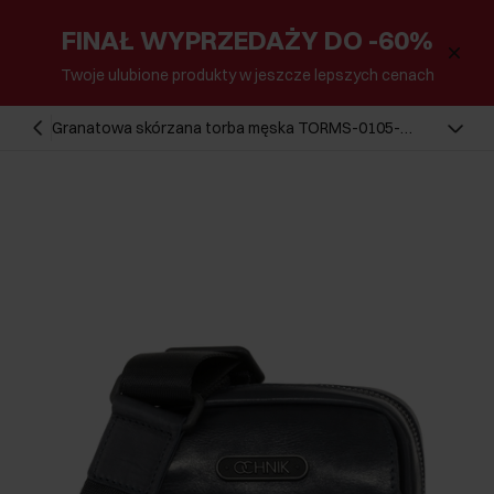
FINAŁ WYPRZEDAŻY DO -60%
Twoje ulubione produkty w jeszcze lepszych cenach
Granatowa skórzana torba męska TORMS-0105-
69(W23)