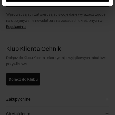
Zapisz się
Wprowadzając i zatwierdzając swoje dane wyrażasz zgodę
na otrzymywanie newslettera na zasadach określonych w
Regulaminie
.
Klub Klienta Ochnik
Dołącz do Klubu Klienta i skorzystaj z wyjątkowych rabatów i
przywilejów!
Dołącz do Klubu
Zakupy online
Zarządzaj cookies
Strefa klienta