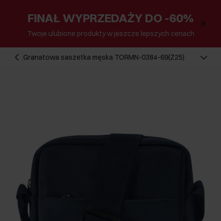
FINAŁ WYPRZEDAŻY DO -60%
Twoje ulubione produkty w jeszcze lepszych cenach
Granatowa saszetka męska TORMN-0384-69(Z25)