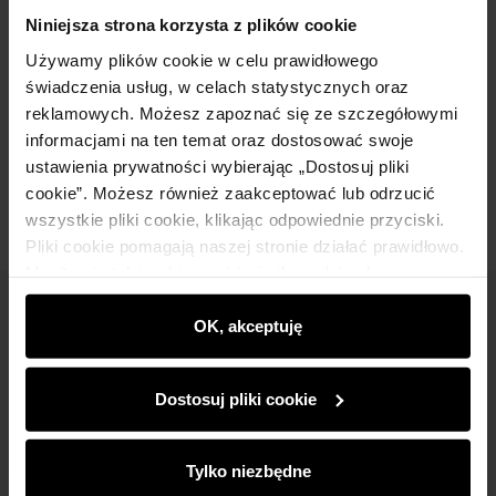
Szczegóły
Niniejsza strona korzysta z plików cookie
Używamy plików cookie w celu prawidłowego
Skład i wymiary
świadczenia usług, w celach statystycznych oraz
reklamowych. Możesz zapoznać się ze szczegółowymi
informacjami na ten temat oraz dostosować swoje
Opinie
ustawienia prywatności wybierając „Dostosuj pliki
cookie”. Możesz również zaakceptować lub odrzucić
wszystkie pliki cookie, klikając odpowiednie przyciski.
Pliki cookie pomagają naszej stronie działać prawidłowo.
Monitorują także aktywność użytkowników, by
wyświetlać im dopasowane do ich preferencji treści,
Newsletter
rekomendacje oraz komunikaty reklamowe informujące o
OK, akceptuję
najnowszych promocjach w e-sklepie. Informacje o tym,
Bądź na bieżąco z nowościami i promocjami!
jak korzystasz z naszej witryny, udostępniamy
Dostosuj pliki cookie
partnerom społecznościowym, reklamowym i
analitycznym. Partnerzy mogą połączyć te informacje z
innymi danymi otrzymanymi od Ciebie lub uzyskanymi
Tylko niezbędne
podczas korzystania z ich usług.