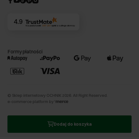
Kontakt
4.9
Na podstawie
357 201
opinii
z całego okresu
Formy płatności
©
Sklep internetowy OCHNIK
2026
. All Right Reserved.
e-commerce platform by
Dodaj do koszyka