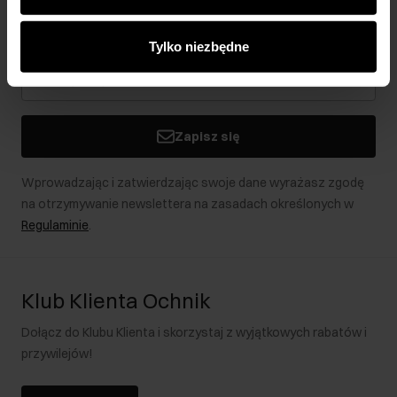
analitycznym. Partnerzy mogą połączyć te informacje z
Bądź na bieżąco z nowościami i promocjami!
innymi danymi otrzymanymi od Ciebie lub uzyskanymi
Tylko niezbędne
podczas korzystania z ich usług.
Zapisz się
Wprowadzając i zatwierdzając swoje dane wyrażasz zgodę
na otrzymywanie newslettera na zasadach określonych w
Regulaminie
.
Klub Klienta Ochnik
Dołącz do Klubu Klienta i skorzystaj z wyjątkowych rabatów i
przywilejów!