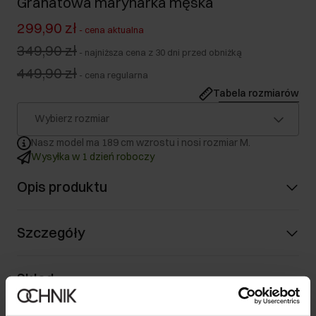
Granatowa marynarka męska
299,90 zł
-
cena aktualna
349,90 zł
-
najniższa cena z 30 dni przed obniżką
449,90 zł
-
cena regularna
Tabela rozmiarów
Wybierz rozmiar
Nasz model ma 189 cm wzrostu i nosi rozmiar M.
Wysyłka w 1 dzień roboczy
Opis produktu
Szczegóły
Skład