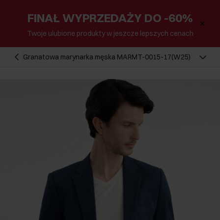
FINAŁ WYPRZEDAŻY DO -60%
Twoje ulubione produkty w jeszcze lepszych cenach
Granatowa marynarka męska MARMT-0015-17(W25)