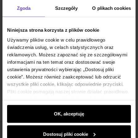
Opinie
Zgoda
Szczegóły
O plikach cookies
Zestaw
Niniejsza strona korzysta z plików cookie
Używamy plików cookie w celu prawidłowego
Granatowe spodnie garniturowe męskie
świadczenia usług, w celach statystycznych oraz
SPOMT-0105-17(W25)
reklamowych. Możesz zapoznać się ze szczegółowymi
149,90 zł
informacjami na ten temat oraz dostosować swoje
169,90 zł
-
najniższa cena z 30 dni przed
obniżką
ustawienia prywatności wybierając „Dostosuj pliki
Wybierz rozmiar
cookie”. Możesz również zaakceptować lub odrzucić
wszystkie pliki cookie, klikając odpowiednie przyciski.
Dodaj do koszyka
Pliki cookie pomagają naszej stronie działać prawidłowo.
Monitorują także aktywność użytkowników, by
wyświetlać im dopasowane do ich preferencji treści,
rekomendacje oraz komunikaty reklamowe informujące o
OK, akceptuję
najnowszych promocjach w e-sklepie. Informacje o tym,
jak korzystasz z naszej witryny, udostępniamy
Dostosuj pliki cookie
Newsletter
partnerom społecznościowym, reklamowym i