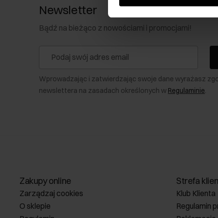
Newsletter
Bądź na bieżąco z nowościami i promocjami!
Wprowadzając i zatwierdzając swoje dane wyrażasz zg
newslettera na zasadach określonych w
Regulaminie
.
Zakupy online
Strefa klie
Zarządzaj cookies
Klub Klienta
O sklepie
Regulamin p