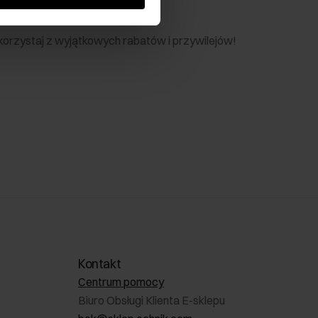
nik
 skorzystaj z wyjątkowych rabatów i przywilejów!
Kontakt
Centrum pomocy
Biuro Obsługi Klienta E-sklepu