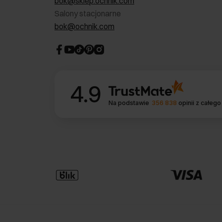
bok@sklep.ochnik.com
Salony stacjonarne
bok@ochnik.com
4.9
Na podstawie
356 838
opinii
z całego