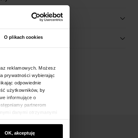
O plikach cookies
oraz reklamowych. Możesz
a prywatności wybierając
likając odpowiednie
ność użytkowników, by
we informujące o
dostępniamy partnerom
innymi danymi otrzymanymi
OK, akceptuję