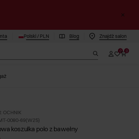
enta
Polski / PLN
Blog
Znajdż salon
0
0
gaż
t: OCHNIK
MT-0080-69(W25)
wa koszulka polo z bawełny