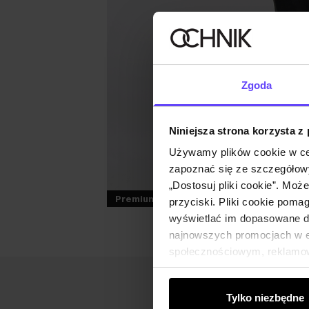
Zgoda
Niniejsza strona korzysta z
Używamy plików cookie w ce
zapoznać się ze szczegółowy
„Dostosuj pliki cookie”. Moż
Premium
przyciski. Pliki cookie poma
wyświetlać im dopasowane do
najnowszych promocjach w e-
społecznościowym, reklamow
od Ciebie lub uzyskanymi po
Tylko niezbędne