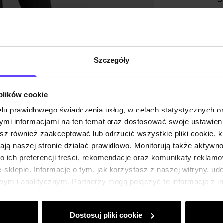
Skład
Opinie
Szczegóły
 plików cookie
lu prawidłowego świadczenia usług, w celach statystycznych 
mi informacjami na ten temat oraz dostosować swoje ustawieni
esz również zaakceptować lub odrzucić wszystkie pliki cookie, k
gają naszej stronie działać prawidłowo. Monitorują także aktyw
 ich preferencji treści, rekomendacje oraz komunikaty reklamo
sklepie. Informacje o tym, jak korzystasz z naszej witryny, u
ym i analitycznym. Partnerzy mogą połączyć te informacje z 
dczas korzystania z ich usług.
Dostosuj pliki cookie