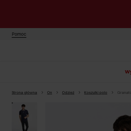
Pomoc
Wy
Strona główna
On
Odzież
Koszulki polo
Granat