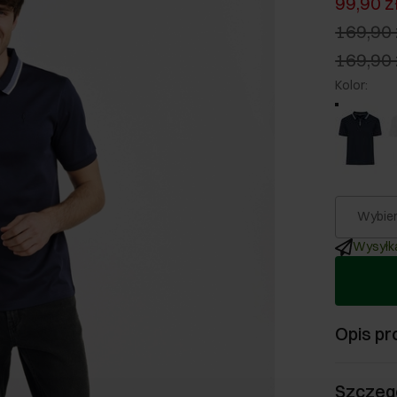
99,90 z
169,90 
169,90 
Kolor
:
Wybier
Wysyłka
Opis pr
Szczeg