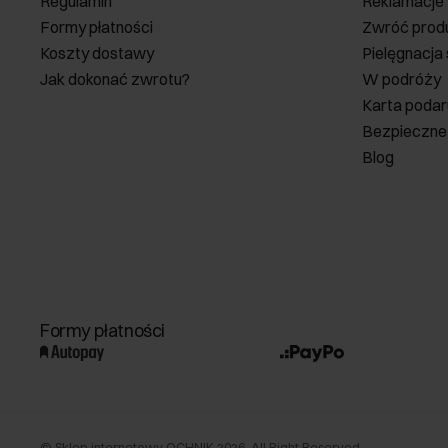
Regulamin
Reklamacje
Formy płatności
Zwróć prod
Koszty dostawy
Pielęgnacja
Jak dokonać zwrotu?
W podróży
Karta poda
Bezpieczne
Blog
Formy płatności
©
Sklep internetowy OCHNIK
2026
. All Right Reserved.