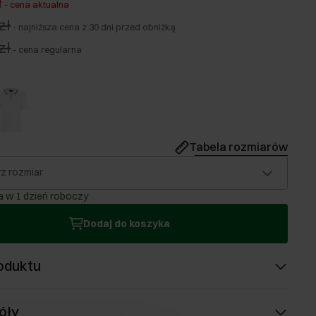
ł
-
cena aktualna
zł
-
najniższa cena z 30 dni przed obniżką
zł
-
cena regularna
Tabela rozmiarów
z rozmiar
 w 1 dzień roboczy
Dodaj do koszyka
oduktu
óły