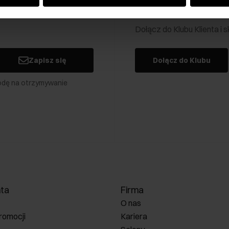
Klub Klienta Och
Dołącz do Klubu Klienta i
Zapisz się
Dołącz do Klubu
odę na otrzymywanie
nta
Firma
O nas
romocji
Kariera