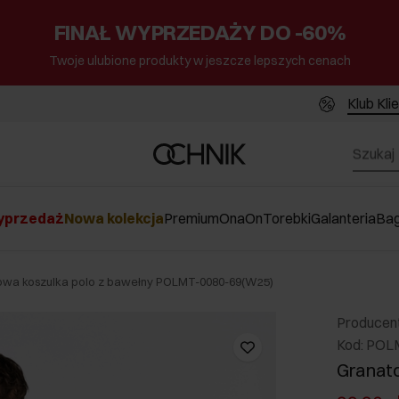
FINAŁ WYPRZEDAŻY DO -60%
Twoje ulubione produkty w jeszcze lepszych cenach
Klub Kli
przedaż
Nowa kolekcja
Premium
Ona
On
Torebki
Galanteria
Ba
owa koszulka polo z bawełny POLMT-0080-69(W25)
Producen
Kod: POL
Granato