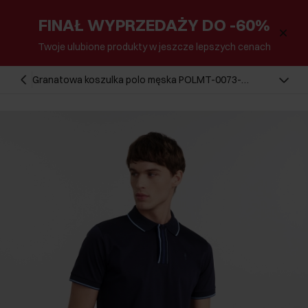
FINAŁ WYPRZEDAŻY DO -60%
Twoje ulubione produkty w jeszcze lepszych cenach
Granatowa koszulka polo męska POLMT-0073-
69(W25)