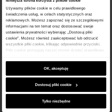
Niniejsza strona korzysta z plików cookie
Używamy plików cookie w celu prawidłowego
Skład
świadczenia usług, w celach statystycznych oraz
reklamowych. Możesz zapoznać się ze szczegółowymi
Opinie
informacjami na ten temat oraz dostosować swoje
ustawienia prywatności wybierając „Dostosuj pliki
cookie”. Możesz również zaakceptować lub odrzucić
wszystkie pliki cookie, klikając odpowiednie przyciski.
Pliki cookie pomagają naszej stronie działać prawidłowo.
Monitorują także aktywność użytkowników, by
Newsletter
wyświetlać im dopasowane do ich preferencji treści,
rekomendacje oraz komunikaty reklamowe informujące o
OK, akceptuję
Bądź na bieżąco z nowościami i promocjami!
najnowszych promocjach w e-sklepie. Informacje o tym,
jak korzystasz z naszej witryny, udostępniamy
Dostosuj pliki cookie
partnerom społecznościowym, reklamowym i
analitycznym. Partnerzy mogą połączyć te informacje z
innymi danymi otrzymanymi od Ciebie lub uzyskanymi
Tylko niezbędne
Zapisz się
podczas korzystania z ich usług.