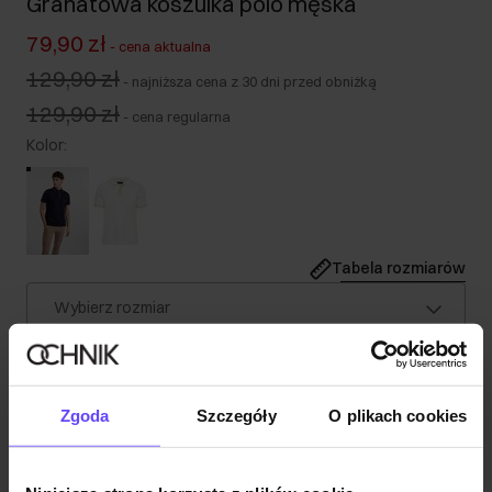
Granatowa koszulka polo męska
79,90 zł
-
cena aktualna
129,90 zł
-
najniższa cena z 30 dni przed obniżką
129,90 zł
-
cena regularna
Kolor
:
Tabela rozmiarów
Wybierz rozmiar
Wysyłka w 1 dzień roboczy
Opis produktu
Zgoda
Szczegóły
O plikach cookies
Szczegóły