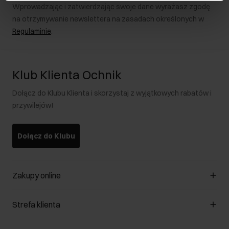
Wprowadzając i zatwierdzając swoje dane wyrażasz zgodę
na otrzymywanie newslettera na zasadach określonych w
Regulaminie
.
Klub Klienta Ochnik
Dołącz do Klubu Klienta i skorzystaj z wyjątkowych rabatów i
przywilejów!
Dołącz do Klubu
Zakupy online
Zarządzaj cookies
Strefa klienta
O sklepie
Regulamin