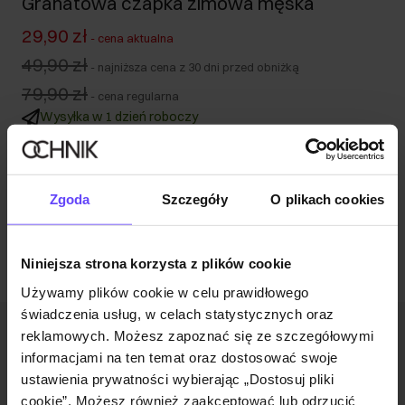
Granatowa czapka zimowa męska
29,90 zł
-
cena aktualna
49,90 zł
-
najniższa cena z 30 dni przed obniżką
79,90 zł
-
cena regularna
Wysyłka w 1 dzień roboczy
Opis produktu
Zgoda
Szczegóły
O plikach cookies
Opinie
Niniejsza strona korzysta z plików cookie
Używamy plików cookie w celu prawidłowego
świadczenia usług, w celach statystycznych oraz
reklamowych. Możesz zapoznać się ze szczegółowymi
Newsletter
informacjami na ten temat oraz dostosować swoje
Bądź na bieżąco z nowościami i promocjami!
ustawienia prywatności wybierając „Dostosuj pliki
cookie”. Możesz również zaakceptować lub odrzucić