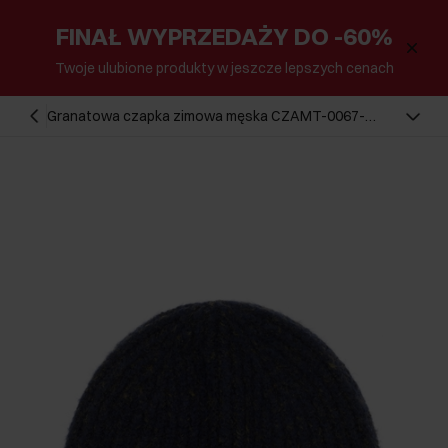
FINAŁ WYPRZEDAŻY DO -60%
Twoje ulubione produkty w jeszcze lepszych cenach
Granatowa czapka zimowa męska CZAMT-0067-
69(Z24)