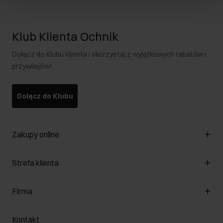
Klub Klienta Ochnik
Dołącz do Klubu Klienta i skorzystaj z wyjątkowych rabatów i
przywilejów!
Dołącz do Klubu
Zakupy online
Zarządzaj cookies
Strefa klienta
O sklepie
Regulamin
Klub Klienta
Firma
Formy płatności
Regulamin promocji
Koszty dostawy
Reklamacje
O nas
Jak dokonać zwrotu?
Kontakt
Zwróć produkty