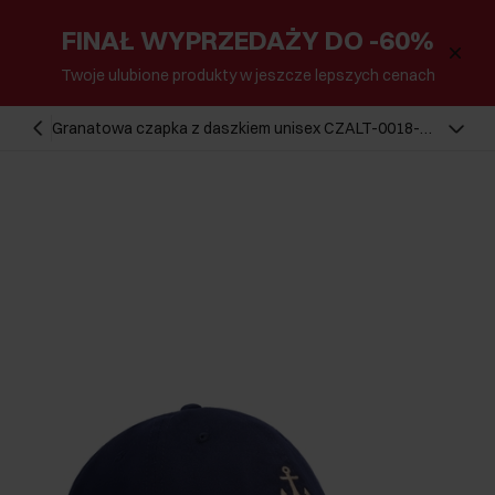
FINAŁ WYPRZEDAŻY DO -60%
Twoje ulubione produkty w jeszcze lepszych cenach
Granatowa czapka z daszkiem unisex CZALT-0018-
7D(W26)