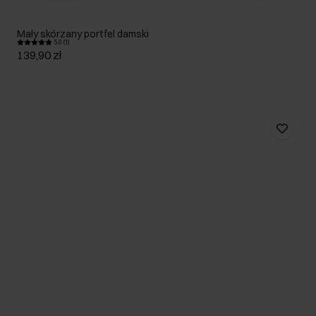
Mały skórzany portfel damski
5.0 (1)
139,90 zł