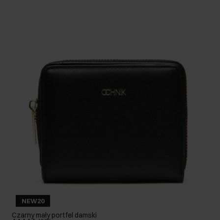
NEW20
Czarny mały portfel damski