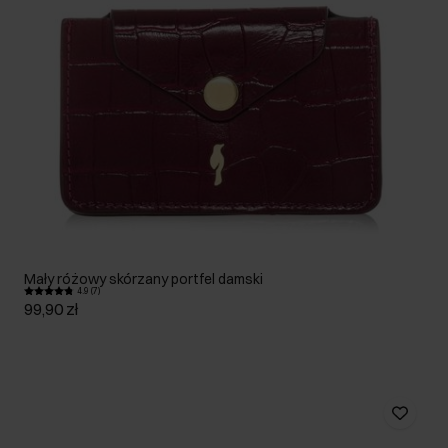
Mały różowy skórzany portfel damski
4.9 (7)
99,90 zł