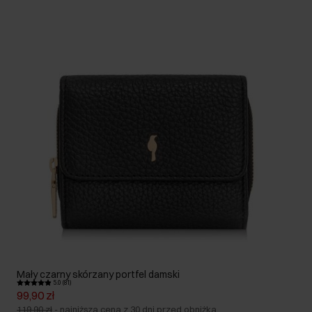
Mały czarny skórzany portfel damski
5.0 (81)
99,90 zł
119,90 zł
-
najniższa cena z 30 dni przed obniżką