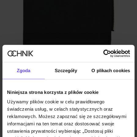
NEW20
Czarny mały portfel damski
Zgoda
Szczegóły
O plikach cookies
4.9 (17)
89,90 zł
Niniejsza strona korzysta z plików cookie
Używamy plików cookie w celu prawidłowego
świadczenia usług, w celach statystycznych oraz
reklamowych. Możesz zapoznać się ze szczegółowymi
informacjami na ten temat oraz dostosować swoje
ustawienia prywatności wybierając „Dostosuj pliki