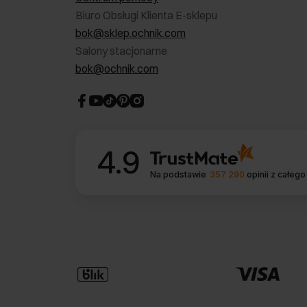
Biuro Obsługi Klienta E-sklepu
bok@sklep.ochnik.com
Salony stacjonarne
bok@ochnik.com
4.9
Na podstawie
357 290
opinii
z całego