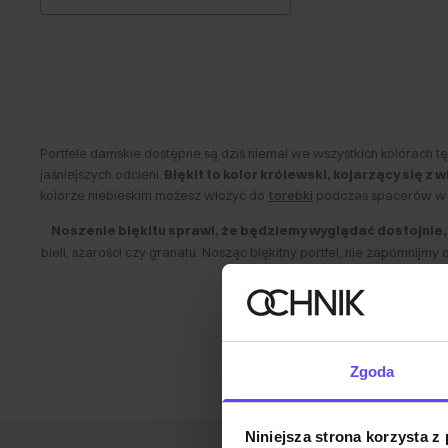
Portfele damskie dostępne są dziś niemal we wszystkich kolorach t
jaśniejszych odcieni.
Błękit to kolor królewski, kojarzący się z
kolorze niebieskim możesz włożyć do
torebki
podczas spacerów w s
Noszenie błękitu sprawi, że będziemy wyglądać dostojnie,
bieli, szarości czy granatu. Nosząc błękitny portfel, nie zapomnijm
Zgoda
Kolor niebieski kojarzy się z głębią, przestrzenią i marzeniami - b
podkreślać wyjątkowość chwili, to doskonale sprawdzi się także na 
Niebieski portfel to rozwiązanie nieco fantazyjne. W naszej oferci
Niniejsza strona korzysta z