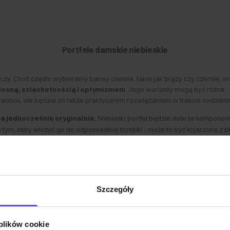
Portfele damskie niebieskie
ęczy. Choć często wybieramy barwy ciemne, takie jak brązy czy czernie, ni
 wiosną, szlachetnością i optymizmem
. Jego warianty mogą być różne -
łońcu, ale będzie on także praktycznym rozwiązaniem w trakcie codzien
 a jednocześnie oryginalnie
. Niebieski portfel będzie dobrze komponowa
y o tym, żeby włożyć go do odpowiedniej torebki - może to być kojarzona z 
torebce akcesorium w tym kolorze, czuła się kompetentna i pełna energii.
Dlaczego warto wybrać niebieski portfel damski?
Szczegóły
łękitna portmonetka na pewno nie jest akcesorium dla osób ponurych. Choć ni
spotkanie z przyjaciółmi.
Noszony na co dzień w torebce będzie przyp
e proponujemy model z niewielkimi ćwiekami, które są świetną ozdobą na wi
 plików cookie