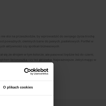
c nie stoi na przeszkodzie, by wprowadzić do swojego życia trochę
 od poważnych, ciemnych barw do jasnych, pastelowych. Portfel w
nych aktywności czy spotkań biznesowych.
ł się ze strojem w tym kolorze, ale pasować będzie też do czerni,
błękitem
listonoszka
czy też
aktówka
. Najważniejsze, żebyś mając w
O plikach cookies
ebieski portfel może być także bardzo elegancki i świetnie
ominał Ci, że warto spełniać marzenia i sięgać gwiazd
.
eczór. Jeśli lubisz baśniowe klimaty i chcesz wprowadzić do swojej