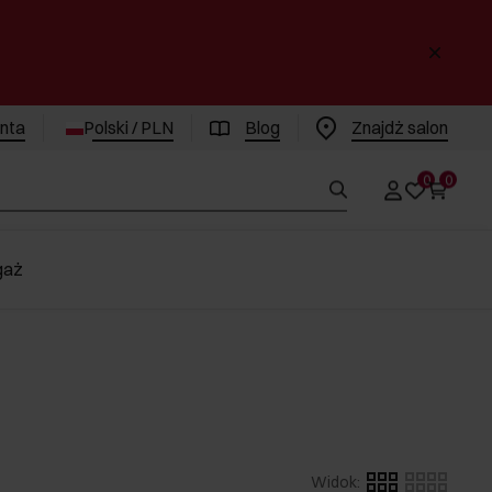
enta
Polski / PLN
Blog
Znajdż salon
0
0
gaż
Widok
: