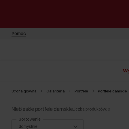
Pomoc
Wy
Strona główna
Galanteria
Portfele
Portfele damskie
Niebieskie portfele damskie
Liczba produktów: 0
Sortowanie