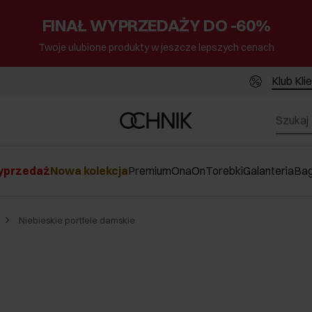
FINAŁ WYPRZEDAŻY DO -60%
Twoje ulubione produkty w jeszcze lepszych cenach
Klub Kli
przedaż
Nowa kolekcja
Premium
Ona
On
Torebki
Galanteria
Ba
Niebieskie portfele damskie