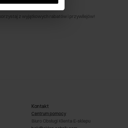
nik
 skorzystaj z wyjątkowych rabatów i przywilejów!
Kontakt
Centrum pomocy
Biuro Obsługi Klienta E-sklepu