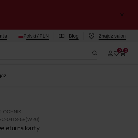
enta
Polski / PLN
Blog
Znajdż salon
0
0
gaż
t: OCHNIK
EC-0413-5E(W26)
e etui na karty