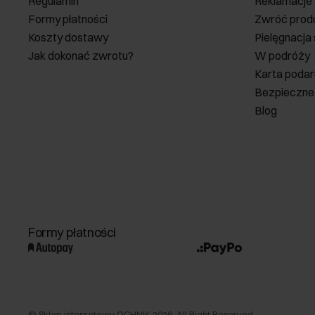
Regulamin
Reklamacje
Formy płatności
Zwróć prod
Koszty dostawy
Pielęgnacja
Jak dokonać zwrotu?
W podróży
Karta poda
Bezpieczne
Blog
Formy płatności
©
Sklep internetowy OCHNIK
2026
. All Right Reserved.