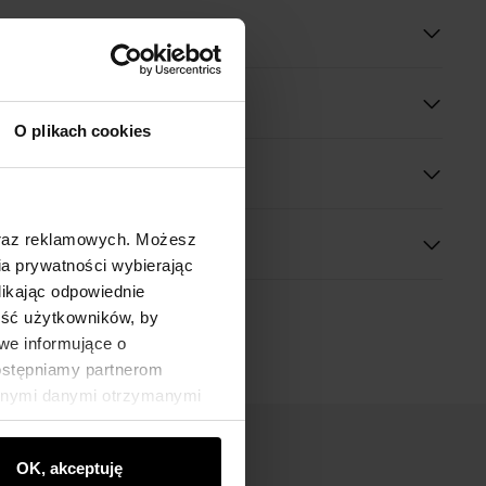
oduktu
óły
O plikach cookies
 wymiary
oraz reklamowych. Możesz
a prywatności wybierając
likając odpowiednie
ność użytkowników, by
we informujące o
dostępniamy partnerom
innymi danymi otrzymanymi
OK, akceptuję