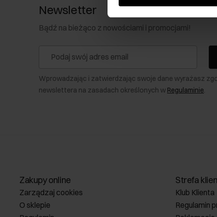
Newsletter
Bądź na bieżąco z nowościami i promocjami!
Wprowadzając i zatwierdzając swoje dane wyrażasz zg
newslettera na zasadach określonych w
Regulaminie
.
Zakupy online
Strefa klie
Zarządzaj cookies
Klub Klienta
O sklepie
Regulamin p