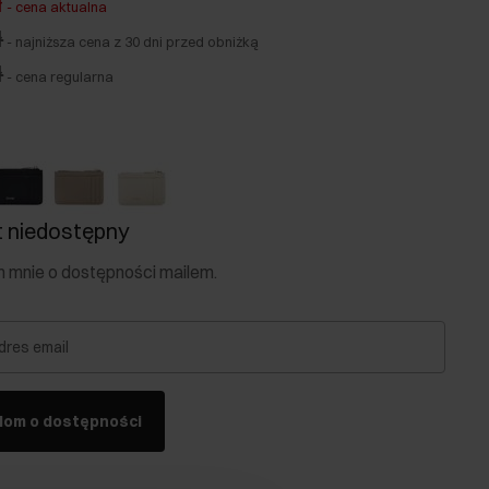
ł
-
cena aktualna
ł
-
najniższa cena z 30 dni przed obniżką
ł
-
cena regularna
 niedostępny
mnie o dostępności mailem.
dres email
dom o dostępności