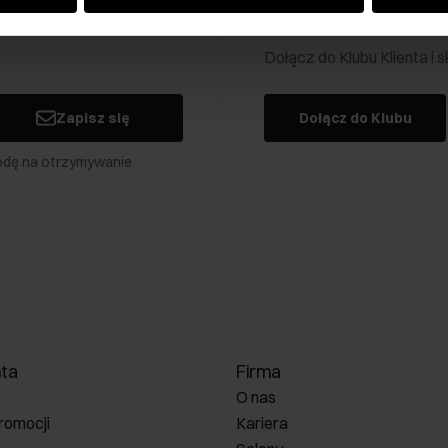
Klub Klienta Och
Dołącz do Klubu Klienta i
Zapisz się
Dołącz do Klubu
odę na otrzymywanie
nta
Firma
O nas
romocji
Kariera