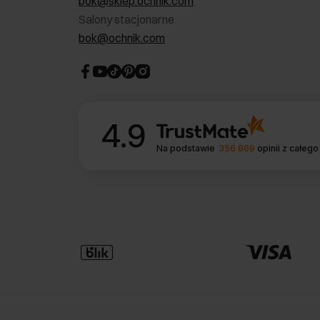
bok@sklep.ochnik.com
Salony stacjonarne
bok@ochnik.com
4.9
Na podstawie
356 869
opinii
z całego