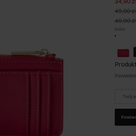
34,90 z
49,90 z
49,90 z
Kolor
:
Produkt
Powiadom 
Twój a
Powia