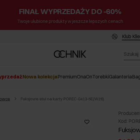
FINAŁ WYPRZEDAŻY DO -60%
Twoje ulubione produkty w jeszcze lepszych cenach
Klub Kli
przedaż
Nowa kolekcja
Premium
Ona
On
Torebki
Galanteria
Ba
krowce
Fuksjowe etui na karty POREC-0413-5E(W26)
Producen
Kod: POR
Fuksjow