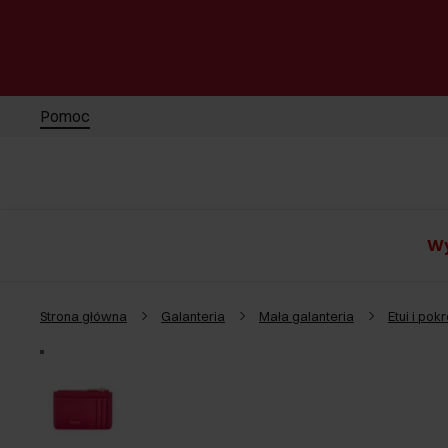
Pomoc
Wy
Strona główna
Galanteria
Mała galanteria
Etui i po