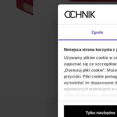
Zgoda
Niniejsza strona korzysta z
Używamy plików cookie w ce
zapoznać się ze szczegółowy
„Dostosuj pliki cookie”. Moż
przyciski. Pliki cookie poma
wyświetlać im dopasowane do
najnowszych promocjach w e-
społecznościowym, reklamow
od Ciebie lub uzyskanymi po
Tylko niezbędne