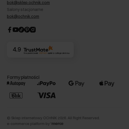
RODO- Polityka prywatności
bok@sklep.ochnik.com
Bezpieczne zakupy
Informacje prawne
Salony stacjonarne
Blog
Dla akcjonariuszy
bok@ochnik.com
Strategia podatkowa
CSR
Kontakt
4.9
Na podstawie
357 621
opinii
z całego okresu
Formy płatności
©
Sklep internetowy OCHNIK
2026
. All Right Reserved.
e-commerce platform by