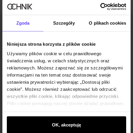
Zgoda
Szczegóły
O plikach cookies
Newsletter
Bądź na bieżąco z nowościami i promocjami!
Niniejsza strona korzysta z plików cookie
Używamy plików cookie w celu prawidłowego
świadczenia usług, w celach statystycznych oraz
reklamowych. Możesz zapoznać się ze szczegółowymi
informacjami na ten temat oraz dostosować swoje
Zapisz się
ustawienia prywatności wybierając „Dostosuj pliki
cookie”. Możesz również zaakceptować lub odrzucić
Wprowadzając i zatwierdzając swoje dane wyrażasz zgodę
wszystkie pliki cookie, klikając odpowiednie przyciski.
na otrzymywanie newslettera na zasadach określonych w
Pliki cookie pomagają naszej stronie działać prawidłowo.
Regulaminie
.
Monitorują także aktywność użytkowników, by
wyświetlać im dopasowane do ich preferencji treści,
rekomendacje oraz komunikaty reklamowe informujące o
OK, akceptuję
Klub Klienta Ochnik
najnowszych promocjach w e-sklepie. Informacje o tym,