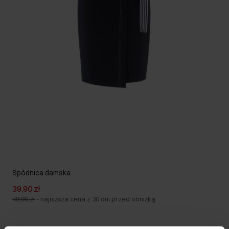
Spódnica damska
39,90 zł
49,90 zł
-
najniższa cena z 30 dni przed obniżką