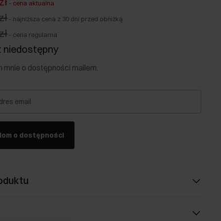
zł
-
cena aktualna
zł
-
najniższa cena z 30 dni przed obniżką
zł
-
cena regularna
 niedostępny
mnie o dostępności mailem.
dres email
dom o dostępności
oduktu