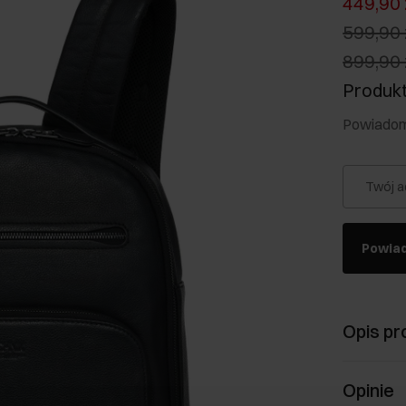
449,90 
599,90 
899,90 
Produkt
Powiadom 
Twój a
Powia
Opis pr
Opinie