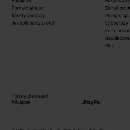
Regulamin
Reklamacje
Formy płatności
Zwróć prod
Koszty dostawy
Pielęgnacja
Jak dokonać zwrotu?
W podróży
Karta poda
Bezpieczne
Blog
Formy płatności
©
Sklep internetowy OCHNIK
2026
. All Right Reserved.