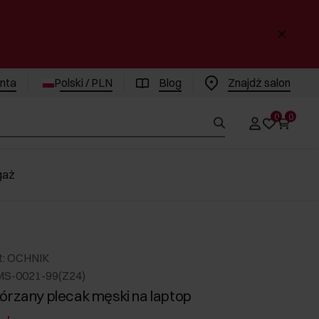
enta
Polski / PLN
Blog
Znajdż salon
0
0
gaż
t: OCHNIK
MS-0021-99(Z24)
órzany plecak męski na laptop