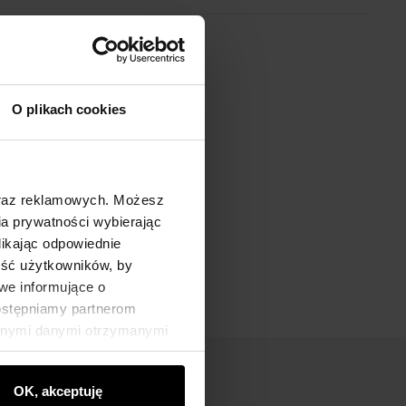
O plikach cookies
oraz reklamowych. Możesz
a prywatności wybierając
likając odpowiednie
ność użytkowników, by
we informujące o
dostępniamy partnerom
innymi danymi otrzymanymi
OK, akceptuję