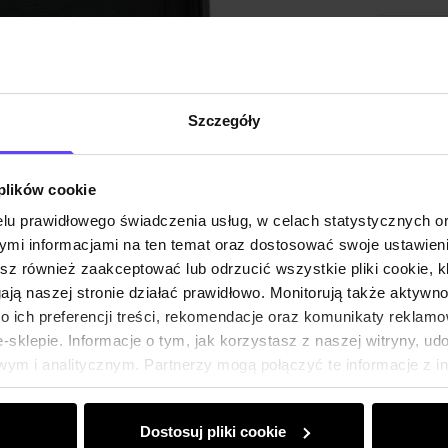
Szczegóły
 plików cookie
lu prawidłowego świadczenia usług, w celach statystycznych 
mi informacjami na ten temat oraz dostosować swoje ustawieni
esz również zaakceptować lub odrzucić wszystkie pliki cookie, k
gają naszej stronie działać prawidłowo. Monitorują także aktyw
 ich preferencji treści, rekomendacje oraz komunikaty reklamo
sklepie. Informacje o tym, jak korzystasz z naszej witryny, u
ym i analitycznym. Partnerzy mogą połączyć te informacje z 
dczas korzystania z ich usług.
Dostosuj pliki cookie