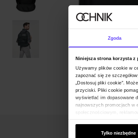
Zgoda
Niniejsza strona korzysta z
Używamy plików cookie w ce
zapoznać się ze szczegółowy
„Dostosuj pliki cookie”. Moż
przyciski. Pliki cookie poma
wyświetlać im dopasowane do
najnowszych promocjach w e-
społecznościowym, reklamow
od Ciebie lub uzyskanymi po
Tylko niezbędne