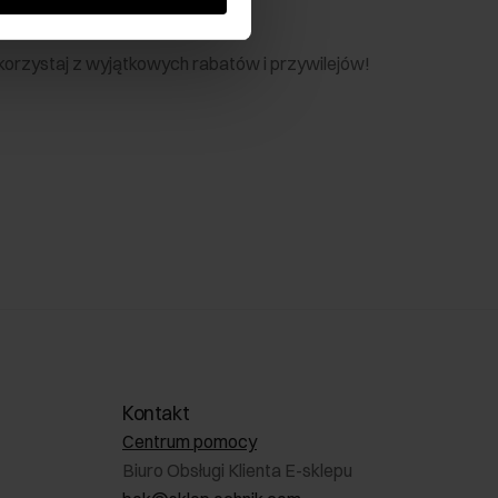
nik
 skorzystaj z wyjątkowych rabatów i przywilejów!
Kontakt
Centrum pomocy
Biuro Obsługi Klienta E-sklepu