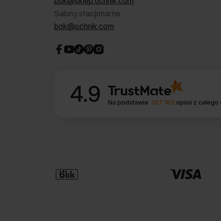
bok@sklep.ochnik.com
Salony stacjonarne
bok@ochnik.com
4.9
Na podstawie
357 163
opinii
z całego