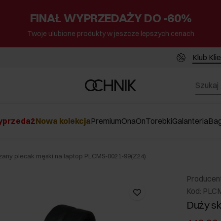
FINAŁ WYPRZEDAŻY DO -60%
Twoje ulubione produkty w jeszcze lepszych cenach
Klub Kli
przedaż
Nowa kolekcja
Premium
Ona
On
Torebki
Galanteria
Ba
zany plecak męski na laptop PLCMS-0021-99(Z24)
Producen
Kod: PLC
Duży sk