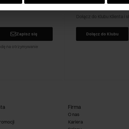
Klub Klienta Och
Dołącz do Klubu Klienta i
Zapisz się
Dołącz do Klubu
odę na otrzymywanie
nta
Firma
O nas
romocji
Kariera