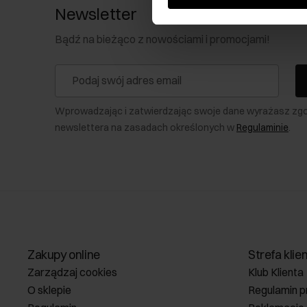
Newsletter
Bądź na bieżąco z nowościami i promocjami!
Wprowadzając i zatwierdzając swoje dane wyrażasz zg
newslettera na zasadach określonych w
Regulaminie
.
Zakupy online
Strefa klie
Zarządzaj cookies
Klub Klienta
O sklepie
Regulamin p