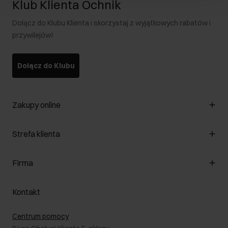
Klub Klienta Ochnik
Dołącz do Klubu Klienta i skorzystaj z wyjątkowych rabatów i
przywilejów!
Dołącz do Klubu
Zakupy online
Zarządzaj cookies
Strefa klienta
O sklepie
Regulamin
Klub Klienta
Firma
Formy płatności
Regulamin promocji
Koszty dostawy
Reklamacje
O nas
Jak dokonać zwrotu?
Kontakt
Zwróć produkty
Kariera
Pielęgnacja skóry
Salony
Centrum pomocy
W podróży
B2B - Sprzedaż dla firm