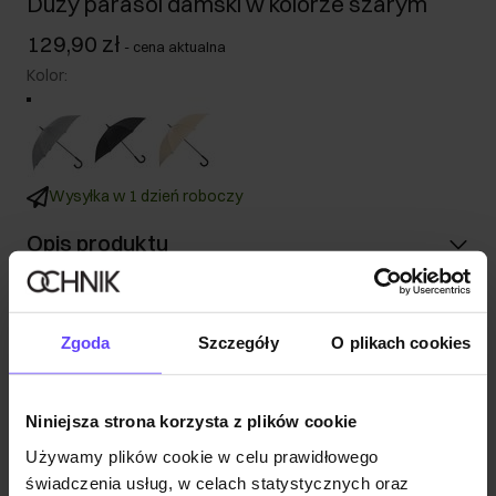
Duży parasol damski w kolorze szarym
129,90 zł
-
cena aktualna
Kolor
:
Wysyłka w 1 dzień roboczy
Opis produktu
Szczegóły
Zgoda
Szczegóły
O plikach cookies
Skład i wymiary
Niniejsza strona korzysta z plików cookie
Opinie
Używamy plików cookie w celu prawidłowego
świadczenia usług, w celach statystycznych oraz