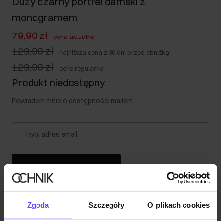
Duży czarny portfel damski z
monogramem
79,90 zł
-
cena aktualna
129,90 zł
-
najniższa cena z 30 dni przed obniżką
129,90 zł
-
cena regularna
Produkt niedostępny
Powiadom mnie o dostępności mailem.
Twój adres email
Powiadom o dostępności
Zgoda
Szczegóły
O plikach cookies
Opis produktu