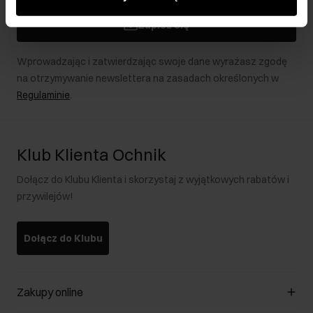
podczas korzystania z ich usług.
Zapisz się
Wprowadzając i zatwierdzając swoje dane wyrażasz zgodę
na otrzymywanie newslettera na zasadach określonych w
Regulaminie
.
Klub Klienta Ochnik
Dołącz do Klubu Klienta i skorzystaj z wyjątkowych rabatów i
przywilejów!
Dołącz do Klubu
Zakupy online