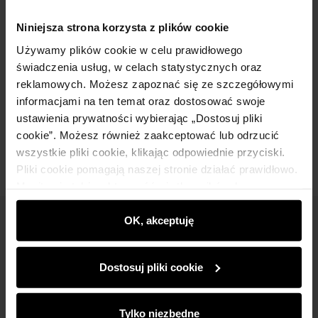
Niniejsza strona korzysta z plików cookie
Szczegóły
Używamy plików cookie w celu prawidłowego
świadczenia usług, w celach statystycznych oraz
Skład i wymiary
reklamowych. Możesz zapoznać się ze szczegółowymi
informacjami na ten temat oraz dostosować swoje
ustawienia prywatności wybierając „Dostosuj pliki
Opinie
cookie”. Możesz również zaakceptować lub odrzucić
wszystkie pliki cookie, klikając odpowiednie przyciski.
Pliki cookie pomagają naszej stronie działać prawidłowo.
Monitorują także aktywność użytkowników, by
wyświetlać im dopasowane do ich preferencji treści,
rekomendacje oraz komunikaty reklamowe informujące o
OK, akceptuję
Newsletter
najnowszych promocjach w e-sklepie. Informacje o tym,
jak korzystasz z naszej witryny, udostępniamy
Bądź na bieżąco z nowościami i promocjami!
Dostosuj pliki cookie
partnerom społecznościowym, reklamowym i
analitycznym. Partnerzy mogą połączyć te informacje z
innymi danymi otrzymanymi od Ciebie lub uzyskanymi
Tylko niezbędne