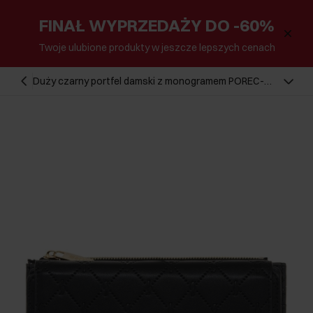
FINAŁ WYPRZEDAŻY DO -60%
Twoje ulubione produkty w jeszcze lepszych cenach
Duży czarny portfel damski z monogramem POREC-
0347A-99(Z25)