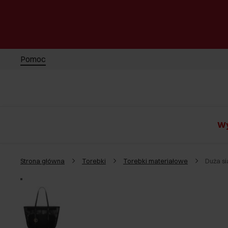
Pomoc
Wy
Strona główna
Torebki
Torebki materiałowe
Duża s