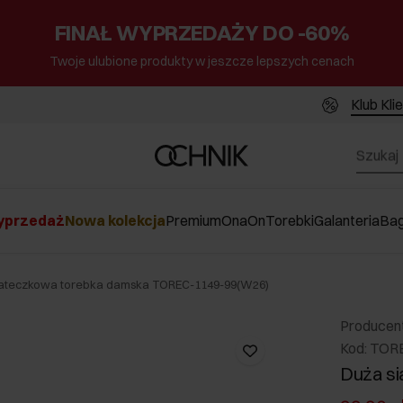
FINAŁ WYPRZEDAŻY DO -60%
Twoje ulubione produkty w jeszcze lepszych cenach
Klub Kli
przedaż
Nowa kolekcja
Premium
Ona
On
Torebki
Galanteria
Ba
iateczkowa torebka damska TOREC-1149-99(W26)
Producen
Kod: TOR
Duża s