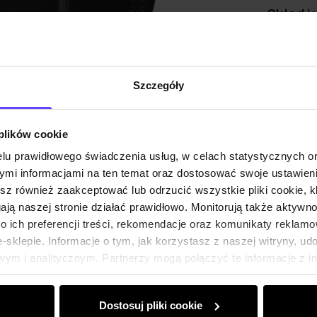
Skład i
Opinie
Szczegóły
 plików cookie
lu prawidłowego świadczenia usług, w celach statystycznych 
mi informacjami na ten temat oraz dostosować swoje ustawieni
esz również zaakceptować lub odrzucić wszystkie pliki cookie, k
gają naszej stronie działać prawidłowo. Monitorują także aktyw
 ich preferencji treści, rekomendacje oraz komunikaty reklamo
sklepie. Informacje o tym, jak korzystasz z naszej witryny, u
ym i analitycznym. Partnerzy mogą połączyć te informacje z 
dczas korzystania z ich usług.
Dostosuj pliki cookie