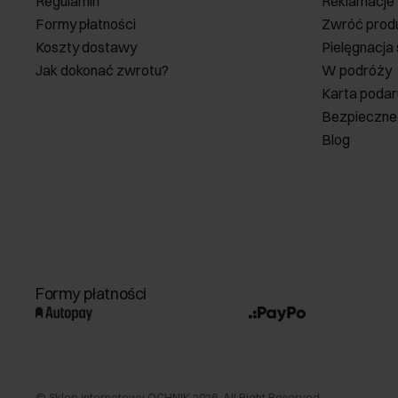
Regulamin
Reklamacje
Formy płatności
Zwróć prod
Koszty dostawy
Pielęgnacja
Jak dokonać zwrotu?
W podróży
Karta poda
Bezpieczne
Blog
Formy płatności
©
Sklep internetowy OCHNIK
2026
. All Right Reserved.