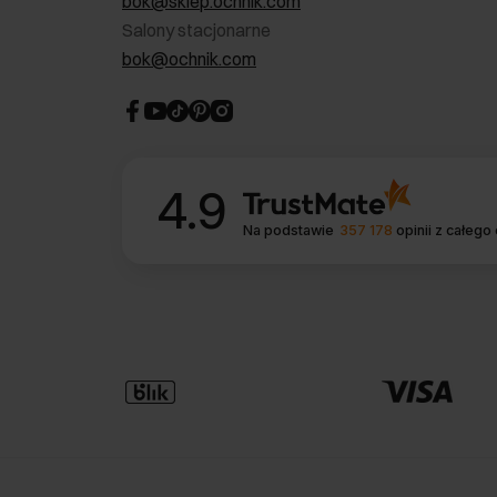
bok@sklep.ochnik.com
Salony stacjonarne
bok@ochnik.com
4.9
Na podstawie
357 178
opinii
z całego