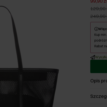
99,90 z
129,90 
249,90 
Więc
Kup min.
podróżn
Rabat n
Wysyłka
Opis pr
Szczeg