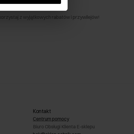
nik
 skorzystaj z wyjątkowych rabatów i przywilejów!
Kontakt
Centrum pomocy
Biuro Obsługi Klienta E-sklepu