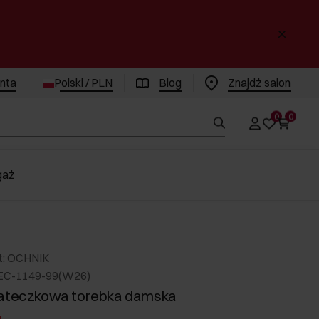
enta
Polski / PLN
Blog
Znajdż salon
0
0
gaż
t: OCHNIK
EC-1149-99(W26)
iateczkowa torebka damska