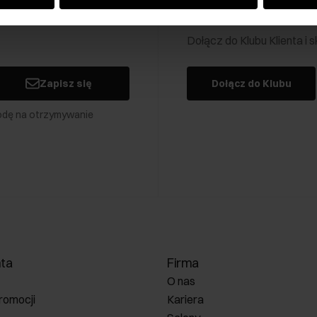
Klub Klienta Och
Dołącz do Klubu Klienta i
Zapisz się
Dołącz do Klubu
odę na otrzymywanie
nta
Firma
O nas
romocji
Kariera