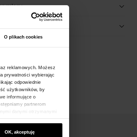
 wymiary
O plikach cookies
oraz reklamowych. Możesz
a prywatności wybierając
likając odpowiednie
ność użytkowników, by
we informujące o
dostępniamy partnerom
innymi danymi otrzymanymi
OK, akceptuję