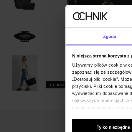
Zgoda
Niniejsza strona korzysta z
Używamy plików cookie w ce
zapoznać się ze szczegółowy
„Dostosuj pliki cookie”. Moż
TYLKO ONLINE
ZGARNIJ -30%
przyciski. Pliki cookie poma
wyświetlać im dopasowane do
najnowszych promocjach w e-
społecznościowym, reklamow
od Ciebie lub uzyskanymi po
Tylko niezbędne