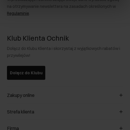
na otrzymywanie newslettera na zasadach określonych w
Regulaminie
.
Klub Klienta Ochnik
Dołącz do Klubu Klienta i skorzystaj z wyjątkowych rabatów i
przywilejów!
Dołącz do Klubu
Zakupy online
Zarządzaj cookies
Strefa klienta
O sklepie
Regulamin
Klub Klienta
Firma