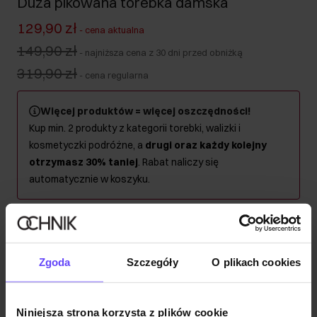
Duża pikowana torebka damska
129,90 zł
-
cena aktualna
149,90 zł
-
najniższa cena z 30 dni przed obniżką
319,90 zł
-
cena regularna
Więcej produktów = więcej oszczędności!
Kup min. 2 produkty z kategorii torebki, walizki i
kosmetyczki podróżne, a
drugi oraz każdy kolejny
otrzymasz 30% taniej
. Rabat naliczy się
automatycznie w koszyku.
Wysyłka w 1 dzień roboczy
Opis produktu
Zgoda
Szczegóły
O plikach cookies
Szczegóły
Niniejsza strona korzysta z plików cookie