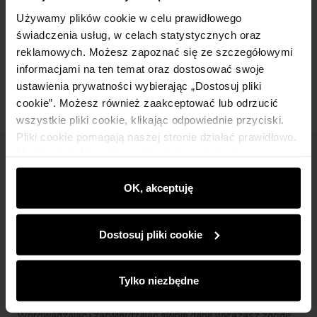
Skład i wymiary
Używamy plików cookie w celu prawidłowego
świadczenia usług, w celach statystycznych oraz
reklamowych. Możesz zapoznać się ze szczegółowymi
Opinie
informacjami na ten temat oraz dostosować swoje
ustawienia prywatności wybierając „Dostosuj pliki
cookie”. Możesz również zaakceptować lub odrzucić
wszystkie pliki cookie, klikając odpowiednie przyciski.
Pliki cookie pomagają naszej stronie działać prawidłowo.
Monitorują także aktywność użytkowników, by
Newsletter
wyświetlać im dopasowane do ich preferencji treści,
rekomendacje oraz komunikaty reklamowe informujące o
OK, akceptuję
Bądź na bieżąco z nowościami i promocjami!
najnowszych promocjach w e-sklepie. Informacje o tym,
jak korzystasz z naszej witryny, udostępniamy
Dostosuj pliki cookie
partnerom społecznościowym, reklamowym i
analitycznym. Partnerzy mogą połączyć te informacje z
innymi danymi otrzymanymi od Ciebie lub uzyskanymi
Zapisz się
Tylko niezbędne
podczas korzystania z ich usług.
Wprowadzając i zatwierdzając swoje dane wyrażasz zgodę