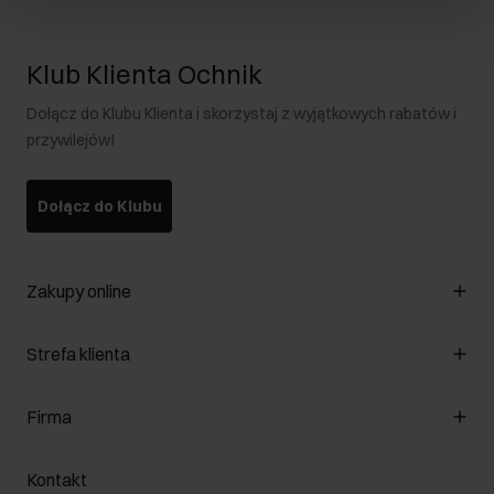
Klub Klienta Ochnik
Dołącz do Klubu Klienta i skorzystaj z wyjątkowych rabatów i
przywilejów!
Dołącz do Klubu
Zakupy online
Zarządzaj cookies
Strefa klienta
O sklepie
Regulamin
Klub Klienta
Firma
Formy płatności
Regulamin promocji
Koszty dostawy
Reklamacje
O nas
Jak dokonać zwrotu?
Kontakt
Zwróć produkty