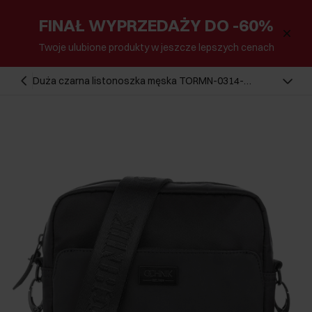
FINAŁ WYPRZEDAŻY DO -60%
Twoje ulubione produkty w jeszcze lepszych cenach
Duża czarna listonoszka męska TORMN-0314-
99(W24)