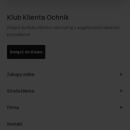
Klub Klienta Ochnik
Dołącz do Klubu Klienta i skorzystaj z wyjątkowych rabatów i
przywilejów!
Dołącz do Klubu
Zakupy online
Zarządzaj cookies
Strefa klienta
O sklepie
Regulamin
Klub Klienta
Firma
Formy płatności
Regulamin promocji
Koszty dostawy
Reklamacje
O nas
Jak dokonać zwrotu?
Kontakt
Zwróć produkty
Kariera