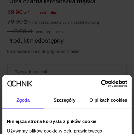
Duża czarna listonoszka męska
59,90 zł
-
cena aktualna
79,90 zł
-
najniższa cena z 30 dni przed obniżką
149,90 zł
-
cena regularna
Produkt niedostępny
Powiadom mnie o dostępności mailem.
Twój adres email
Powiadom o dostępności
Zgoda
Szczegóły
O plikach cookies
Opis produktu
Niniejsza strona korzysta z plików cookie
Używamy plików cookie w celu prawidłowego