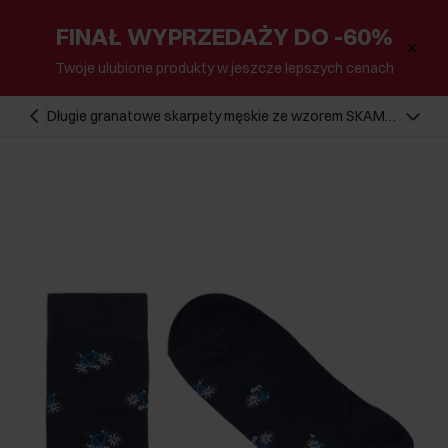
FINAŁ WYPRZEDAŻY DO -60%
Twoje ulubione produkty w jeszcze lepszych cenach
Długie granatowe skarpety męskie ze wzorem SKAMT-
0194-69(W25)