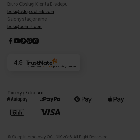
B2B - Sprzedaż dla firm
Biuro Obsługi Klienta E-sklepu
Karta podarunkowa
RODO- Polityka prywatności
bok@sklep.ochnik.com
Bezpieczne zakupy
Informacje prawne
Salony stacjonarne
Blog
Dla akcjonariuszy
bok@ochnik.com
Strategia podatkowa
CSR
Kontakt
4.9
Na podstawie
357 085
opinii
z całego okresu
Formy płatności
©
Sklep internetowy OCHNIK
2026
. All Right Reserved.