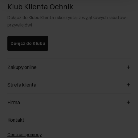
Klub Klienta Ochnik
Dołącz do Klubu Klienta i skorzystaj z wyjątkowych rabatów i
przywilejów!
Dołącz do Klubu
Zakupy online
Zarządzaj cookies
Strefa klienta
O sklepie
Regulamin
Klub Klienta
Firma
Formy płatności
Regulamin promocji
Koszty dostawy
Reklamacje
O nas
Jak dokonać zwrotu?
Kontakt
Zwróć produkty
Kariera
Pielęgnacja skóry
Salony
Centrum pomocy
W podróży