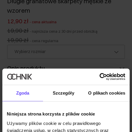
Długie granatowe skarpety męskie ze
wzorem
12,90 zł
-
cena aktualna
19,90 zł
-
najniższa cena z 30 dni przed obniżką
19,90 zł
-
cena regularna
Wybierz rozmiar
Opis produktu
Szczegóły
Zgoda
Szczegóły
O plikach cookies
Skład
Niniejsza strona korzysta z plików cookie
Używamy plików cookie w celu prawidłowego
Opinie
świadczenia usług, w celach statystycznych oraz