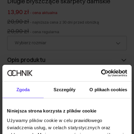
Długie błyszczące skarpety damskie
13,90 zł
-
cena aktualna
20,90 zł
-
najniższa cena z 30 dni przed obniżką
20,90 zł
-
cena regularna
Wybierz rozmiar
Opis produktu
Szczegóły
Zgoda
Szczegóły
O plikach cookies
Skład i wymiary
Niniejsza strona korzysta z plików cookie
Opinie
Używamy plików cookie w celu prawidłowego
świadczenia usług, w celach statystycznych oraz