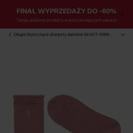
FINAŁ WYPRZEDAŻY DO -60%
Twoje ulubione produkty w jeszcze lepszych cenach
Długie błyszczące skarpety damskie SKADT-0069-
32(Z24)