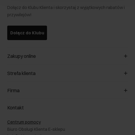
Dołącz do Klubu Klienta i skorzystaj z wyjątkowych rabatów i
przywilejów!
Dołącz do Klubu
Zakupy online
Zarządzaj cookies
Strefa klienta
O sklepie
Regulamin
Klub Klienta
Firma
Formy płatności
Regulamin promocji
Koszty dostawy
Reklamacje
O nas
Jak dokonać zwrotu?
Kontakt
Zwróć produkty
Kariera
Pielęgnacja skóry
Salony
Centrum pomocy
W podróży
B2B - Sprzedaż dla firm
Biuro Obsługi Klienta E-sklepu
Karta podarunkowa
RODO- Polityka prywatności