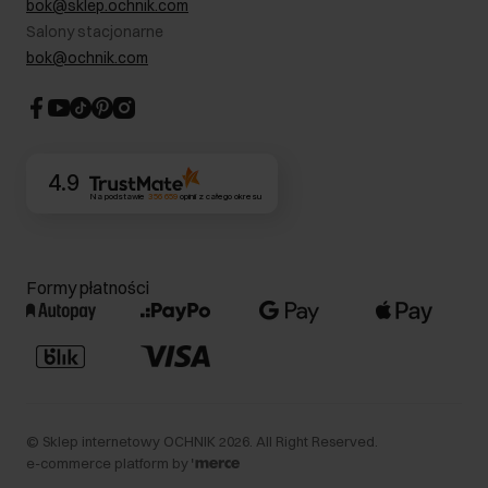
bok@sklep.ochnik.com
Bezpieczne zakupy
Informacje prawne
Salony stacjonarne
Blog
Dla akcjonariuszy
bok@ochnik.com
Strategia podatkowa
CSR
Kontakt
4.9
Na podstawie
356 659
opinii
z całego okresu
Formy płatności
©
Sklep internetowy OCHNIK
2026
. All Right Reserved.
e-commerce platform by