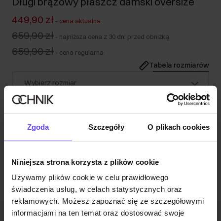
Długi brązowy płaszcz damski oversize
449,90 zł
-
cena aktualna
659,90 zł
-
najniższa cena z 30 dni przed obniżką
659,90 zł
-
cena regularna
Tabela rozmiarów
Wybierz rozmiar
Nasza modelka ma 176 cm wzrostu i nosi rozmiar S.
Opis produktu
Zgoda
Szczegóły
O plikach cookies
Opinie
Niniejsza strona korzysta z plików cookie
Używamy plików cookie w celu prawidłowego
świadczenia usług, w celach statystycznych oraz
reklamowych. Możesz zapoznać się ze szczegółowymi
informacjami na ten temat oraz dostosować swoje