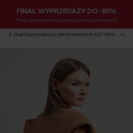
FINAŁ WYPRZEDAŻY DO -60%
Twoje ulubione produkty w jeszcze lepszych cenach
Długi brązowy płaszcz damski oversize PLADT-0052-
24(W24)