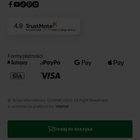
CSR
Kontakt
4.9
Na podstawie
357 275
opinii
z całego okresu
Formy płatności
©
Sklep internetowy OCHNIK
2026
. All Right Reserved.
e-commerce platform by
Dodaj do koszyka