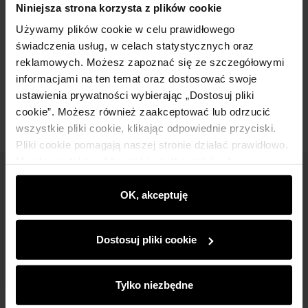
Niniejsza strona korzysta z plików cookie
Używamy plików cookie w celu prawidłowego
Skład
świadczenia usług, w celach statystycznych oraz
reklamowych. Możesz zapoznać się ze szczegółowymi
informacjami na ten temat oraz dostosować swoje
Opinie
ustawienia prywatności wybierając „Dostosuj pliki
cookie”. Możesz również zaakceptować lub odrzucić
wszystkie pliki cookie, klikając odpowiednie przyciski.
Pliki cookie pomagają naszej stronie działać prawidłowo.
Monitorują także aktywność użytkowników, by
wyświetlać im dopasowane do ich preferencji treści,
Newsletter
rekomendacje oraz komunikaty reklamowe informujące o
OK, akceptuję
Bądź na bieżąco z nowościami i promocjami!
najnowszych promocjach w e-sklepie. Informacje o tym,
jak korzystasz z naszej witryny, udostępniamy
Dostosuj pliki cookie
partnerom społecznościowym, reklamowym i
analitycznym. Partnerzy mogą połączyć te informacje z
innymi danymi otrzymanymi od Ciebie lub uzyskanymi
Tylko niezbędne
podczas korzystania z ich usług.
Zapisz się