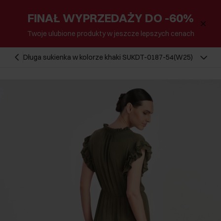
FINAŁ WYPRZEDAŻY DO -60%
Twoje ulubione produkty w jeszcze lepszych cenach
Długa sukienka w kolorze khaki SUKDT-0187-54(W25)