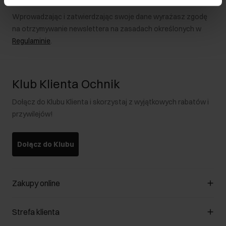
Wprowadzając i zatwierdzając swoje dane wyrażasz zgodę
na otrzymywanie newslettera na zasadach określonych w
Regulaminie
.
Klub Klienta Ochnik
Dołącz do Klubu Klienta i skorzystaj z wyjątkowych rabatów i
przywilejów!
Dołącz do Klubu
Zakupy online
Zarządzaj cookies
Strefa klienta
O sklepie