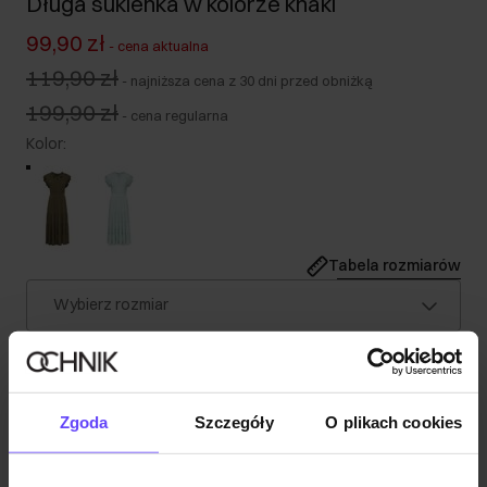
Długa sukienka w kolorze khaki
99,90 zł
-
cena aktualna
119,90 zł
-
najniższa cena z 30 dni przed obniżką
199,90 zł
-
cena regularna
Kolor
:
Tabela rozmiarów
Wybierz rozmiar
Nasza modelka ma 180 cm wzrostu i nosi rozmiar S.
Wysyłka w 1 dzień roboczy
Opis produktu
Zgoda
Szczegóły
O plikach cookies
Szczegóły