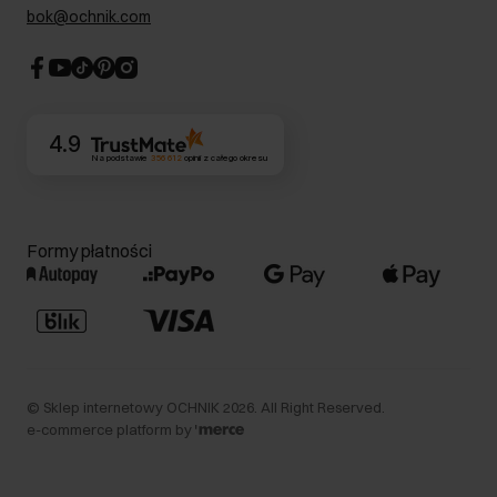
Dla akcjonariuszy
bok@ochnik.com
Strategia podatkowa
CSR
Kontakt
4.9
Na podstawie
356 612
opinii
z całego okresu
Formy płatności
©
Sklep internetowy OCHNIK
2026
. All Right Reserved.
e-commerce platform by