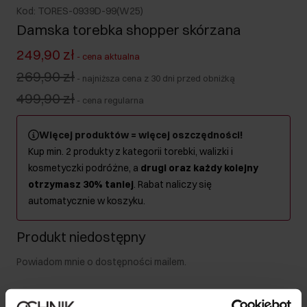
Kod: TORES-0939D-99(W25)
Damska torebka shopper skórzana
249,90 zł
-
cena aktualna
269,90 zł
-
najniższa cena z 30 dni przed obniżką
499,90 zł
-
cena regularna
Więcej produktów = więcej oszczędności!
Kup min. 2 produkty z kategorii torebki, walizki i
kosmetyczki podróżne, a
drugi oraz każdy kolejny
otrzymasz 30% taniej
. Rabat naliczy się
automatycznie w koszyku.
Produkt niedostępny
Powiadom mnie o dostępności mailem.