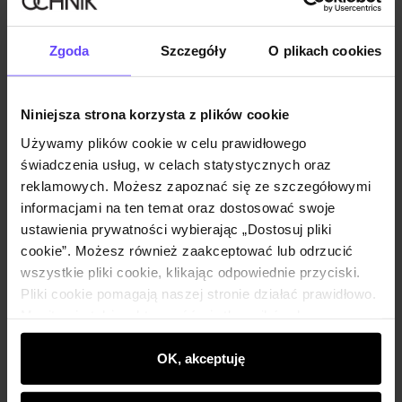
Twój adres email
Zgoda
Szczegóły
O plikach cookies
Powiadom o dostępności
Niniejsza strona korzysta z plików cookie
Opis produktu
Używamy plików cookie w celu prawidłowego
świadczenia usług, w celach statystycznych oraz
reklamowych. Możesz zapoznać się ze szczegółowymi
Szczegóły
informacjami na ten temat oraz dostosować swoje
ustawienia prywatności wybierając „Dostosuj pliki
cookie”. Możesz również zaakceptować lub odrzucić
Skład i wymiary
wszystkie pliki cookie, klikając odpowiednie przyciski.
Pliki cookie pomagają naszej stronie działać prawidłowo.
Monitorują także aktywność użytkowników, by
Opinie
wyświetlać im dopasowane do ich preferencji treści,
rekomendacje oraz komunikaty reklamowe informujące o
OK, akceptuję
najnowszych promocjach w e-sklepie. Informacje o tym,
jak korzystasz z naszej witryny, udostępniamy