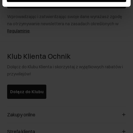
Zapisz się
Wprowadzając i zatwierdzając swoje dane wyrażasz zgodę
na otrzymywanie newslettera na zasadach określonych w
Regulaminie
.
Klub Klienta Ochnik
Dołącz do Klubu Klienta i skorzystaj z wyjątkowych rabatów i
przywilejów!
Dołącz do Klubu
Zakupy online
Zarządzaj cookies
Strefa klienta