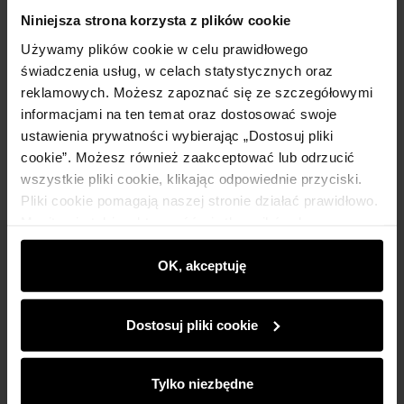
Szczegóły
Niniejsza strona korzysta z plików cookie
Używamy plików cookie w celu prawidłowego
Skład
świadczenia usług, w celach statystycznych oraz
reklamowych. Możesz zapoznać się ze szczegółowymi
informacjami na ten temat oraz dostosować swoje
Opinie
ustawienia prywatności wybierając „Dostosuj pliki
cookie”. Możesz również zaakceptować lub odrzucić
wszystkie pliki cookie, klikając odpowiednie przyciski.
Pliki cookie pomagają naszej stronie działać prawidłowo.
Monitorują także aktywność użytkowników, by
wyświetlać im dopasowane do ich preferencji treści,
Newsletter
rekomendacje oraz komunikaty reklamowe informujące o
OK, akceptuję
najnowszych promocjach w e-sklepie. Informacje o tym,
Bądź na bieżąco z nowościami i promocjami!
jak korzystasz z naszej witryny, udostępniamy
Dostosuj pliki cookie
partnerom społecznościowym, reklamowym i
analitycznym. Partnerzy mogą połączyć te informacje z
innymi danymi otrzymanymi od Ciebie lub uzyskanymi
Tylko niezbędne
podczas korzystania z ich usług.