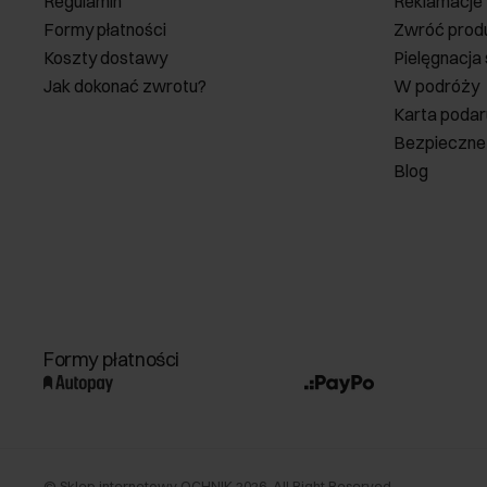
Regulamin
Reklamacje
Formy płatności
Zwróć prod
Koszty dostawy
Pielęgnacja
Jak dokonać zwrotu?
W podróży
Karta poda
Bezpieczne
Blog
Formy płatności
©
Sklep internetowy OCHNIK
2026
. All Right Reserved.