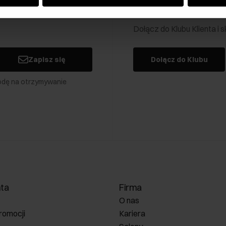
Klub Klienta Och
Dołącz do Klubu Klienta i
Zapisz się
Dołącz do Klubu
odę na otrzymywanie
nta
Firma
O nas
romocji
Kariera