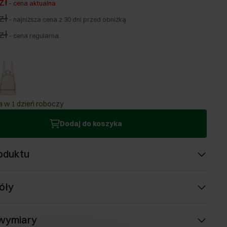
zł
-
cena aktualna
zł
-
najniższa cena z 30 dni przed obniżką
zł
-
cena regularna
 w 1 dzień roboczy
Dodaj do koszyka
oduktu
óły
 wymiary