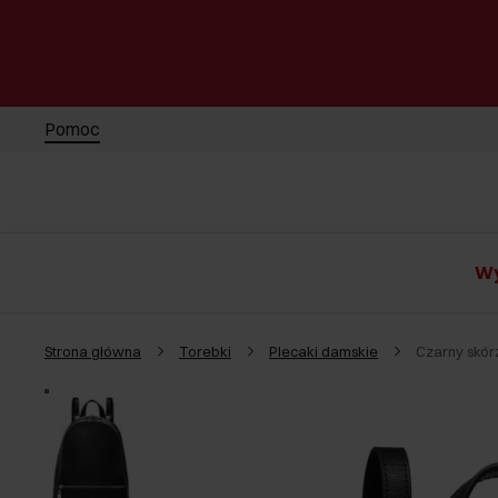
Pomoc
Wy
Strona główna
Torebki
Plecaki damskie
Czarny skór