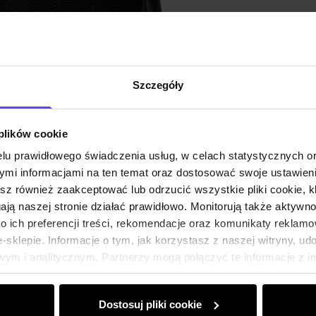
Opinie
Szczegóły
 plików cookie
lu prawidłowego świadczenia usług, w celach statystycznych 
mi informacjami na ten temat oraz dostosować swoje ustawieni
esz również zaakceptować lub odrzucić wszystkie pliki cookie, k
gają naszej stronie działać prawidłowo. Monitorują także aktyw
 ich preferencji treści, rekomendacje oraz komunikaty reklamo
sklepie. Informacje o tym, jak korzystasz z naszej witryny, u
ym i analitycznym. Partnerzy mogą połączyć te informacje z 
dczas korzystania z ich usług.
Dostosuj pliki cookie