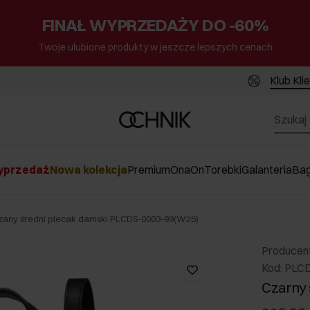
FINAŁ WYPRZEDAŻY DO -60%
Twoje ulubione produkty w jeszcze lepszych cenach
Klub Kli
przedaż
Nowa kolekcja
Premium
Ona
On
Torebki
Galanteria
Ba
zany średni plecak damski PLCDS-0003-99(W25)
Producen
Kod: PLC
Czarny 