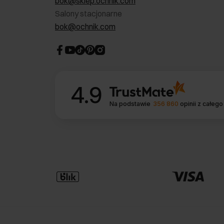
bok@sklep.ochnik.com
Salony stacjonarne
bok@ochnik.com
4.9
Na podstawie
356 860
opinii
z całego