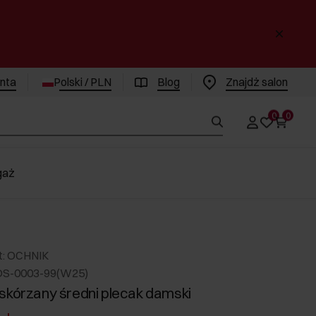
enta
Polski / PLN
Blog
Znajdż salon
0
0
gaż
t: OCHNIK
DS-0003-99(W25)
skórzany średni plecak damski