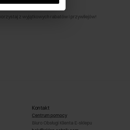
nik
 skorzystaj z wyjątkowych rabatów i przywilejów!
Kontakt
Centrum pomocy
Biuro Obsługi Klienta E-sklepu