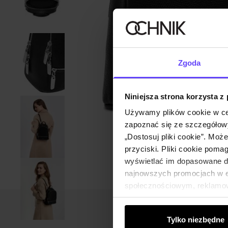
Zgoda
Niniejsza strona korzysta z
Używamy plików cookie w ce
zapoznać się ze szczegółowy
„Dostosuj pliki cookie”. Moż
przyciski. Pliki cookie poma
wyświetlać im dopasowane do
najnowszych promocjach w e-
społecznościowym, reklamow
od Ciebie lub uzyskanymi po
Tylko niezbędne