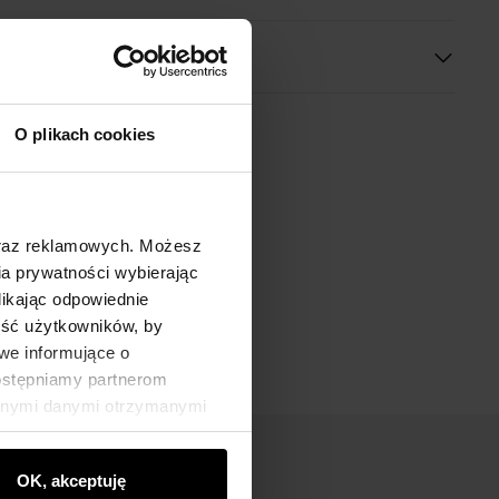
O plikach cookies
oraz reklamowych. Możesz
a prywatności wybierając
likając odpowiednie
ność użytkowników, by
we informujące o
dostępniamy partnerom
innymi danymi otrzymanymi
OK, akceptuję