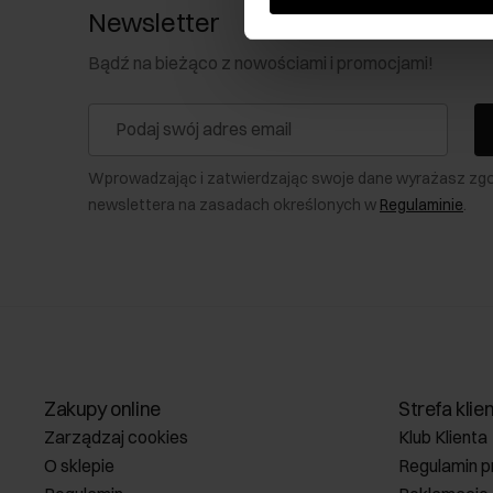
Newsletter
Bądź na bieżąco z nowościami i promocjami!
Wprowadzając i zatwierdzając swoje dane wyrażasz zg
newslettera na zasadach określonych w
Regulaminie
.
Zakupy online
Strefa klie
Zarządzaj cookies
Klub Klienta
O sklepie
Regulamin p