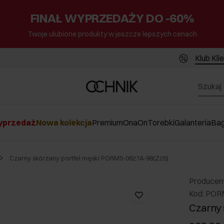
FINAŁ WYPRZEDAŻY DO -60%
Twoje ulubione produkty w jeszcze lepszych cenach
Klub Kli
przedaż
Nowa kolekcja
Premium
Ona
On
Torebki
Galanteria
Ba
Czarny skórzany portfel męski PORMS-0627A-98(Z25)
Producen
Kod: POR
Czarny 