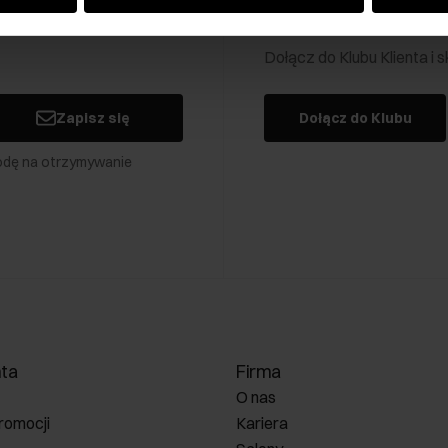
Klub Klienta Och
Dołącz do Klubu Klienta i
Zapisz się
Dołącz do Klubu
odę na otrzymywanie
nta
Firma
O nas
romocji
Kariera