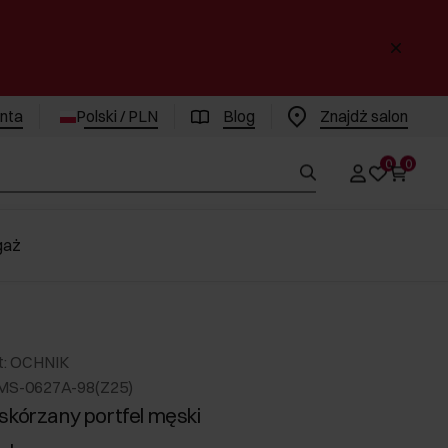
enta
Polski / PLN
Blog
Znajdż salon
0
0
gaż
t: OCHNIK
MS-0627A-98(Z25)
skórzany portfel męski