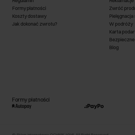
Regulamin
Reklamacje
Formy płatności
Zwróć prod
Koszty dostawy
Pielęgnacja
Jak dokonać zwrotu?
W podróży
Karta poda
Bezpieczne
Blog
Formy płatności
©
Sklep internetowy OCHNIK
2026
. All Right Reserved.