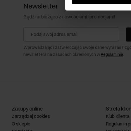
Newsletter
Bądź na bieżąco z nowościami i promocjami!
Wprowadzając i zatwierdzając swoje dane wyrażasz zg
newslettera na zasadach określonych w
Regulaminie
.
Zakupy online
Strefa klie
Zarządzaj cookies
Klub Klienta
O sklepie
Regulamin p