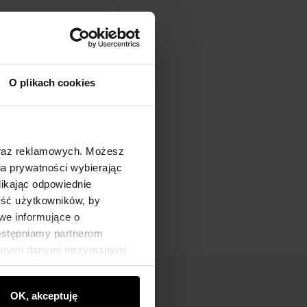
O plikach cookies
oraz reklamowych. Możesz
a prywatności wybierając
likając odpowiednie
ność użytkowników, by
we informujące o
dostępniamy partnerom
innymi danymi otrzymanymi
OK, akceptuję