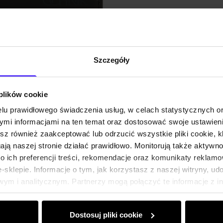
Szczegóły
 plików cookie
lu prawidłowego świadczenia usług, w celach statystycznych 
mi informacjami na ten temat oraz dostosować swoje ustawieni
esz również zaakceptować lub odrzucić wszystkie pliki cookie, k
gają naszej stronie działać prawidłowo. Monitorują także aktyw
 ich preferencji treści, rekomendacje oraz komunikaty reklamo
sklepie. Informacje o tym, jak korzystasz z naszej witryny, u
ym i analitycznym. Partnerzy mogą połączyć te informacje z 
dczas korzystania z ich usług.
Dostosuj pliki cookie