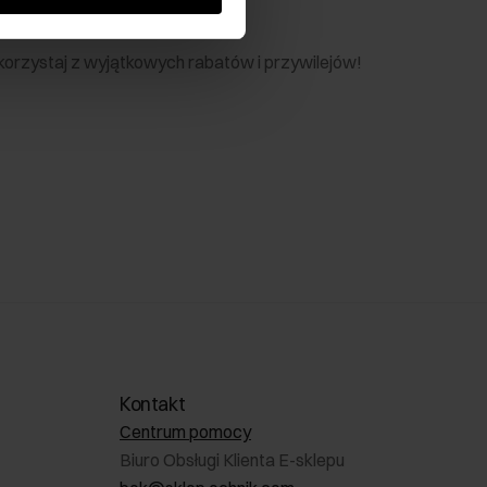
nik
 skorzystaj z wyjątkowych rabatów i przywilejów!
Kontakt
Centrum pomocy
Biuro Obsługi Klienta E-sklepu