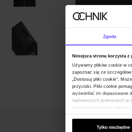
Zgoda
Niniejsza strona korzysta z
Używamy plików cookie w ce
zapoznać się ze szczegółowy
„Dostosuj pliki cookie”. Moż
przyciski. Pliki cookie poma
wyświetlać im dopasowane do
najnowszych promocjach w e-
społecznościowym, reklamow
od Ciebie lub uzyskanymi po
Tylko niezbędne