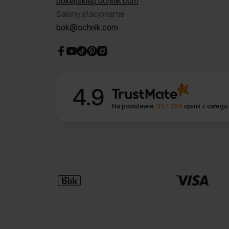
bok@sklep.ochnik.com
Salony stacjonarne
bok@ochnik.com
4.9
Na podstawie
357 250
opinii
z całego