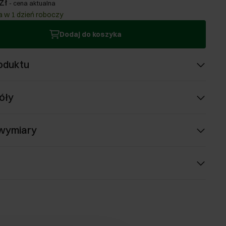
zł
-
cena aktualna
 w 1 dzień roboczy
Dodaj do koszyka
oduktu
óły
 wymiary