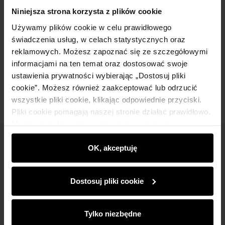
Szczegóły
Niniejsza strona korzysta z plików cookie
Używamy plików cookie w celu prawidłowego
Skład i wymiary
świadczenia usług, w celach statystycznych oraz
reklamowych. Możesz zapoznać się ze szczegółowymi
informacjami na ten temat oraz dostosować swoje
Opinie
ustawienia prywatności wybierając „Dostosuj pliki
cookie”. Możesz również zaakceptować lub odrzucić
wszystkie pliki cookie, klikając odpowiednie przyciski.
Pliki cookie pomagają naszej stronie działać prawidłowo.
Monitorują także aktywność użytkowników, by
wyświetlać im dopasowane do ich preferencji treści,
Newsletter
rekomendacje oraz komunikaty reklamowe informujące o
OK, akceptuję
najnowszych promocjach w e-sklepie. Informacje o tym,
Bądź na bieżąco z nowościami i promocjami!
jak korzystasz z naszej witryny, udostępniamy
Dostosuj pliki cookie
partnerom społecznościowym, reklamowym i
analitycznym. Partnerzy mogą połączyć te informacje z
innymi danymi otrzymanymi od Ciebie lub uzyskanymi
Tylko niezbędne
podczas korzystania z ich usług.