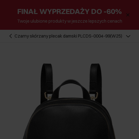
FINAŁ WYPRZEDAŻY DO -60%
Twoje ulubione produkty w jeszcze lepszych cenach
Czarny skórzany plecak damski PLCDS-0004-99(W25)