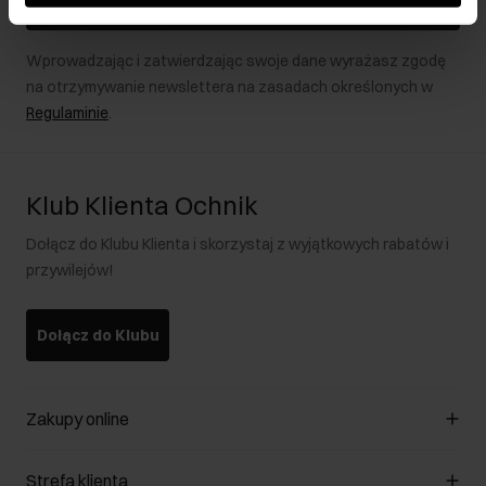
Zapisz się
Wprowadzając i zatwierdzając swoje dane wyrażasz zgodę
na otrzymywanie newslettera na zasadach określonych w
Regulaminie
.
Klub Klienta Ochnik
Dołącz do Klubu Klienta i skorzystaj z wyjątkowych rabatów i
przywilejów!
Dołącz do Klubu
Zakupy online
Zarządzaj cookies
Strefa klienta