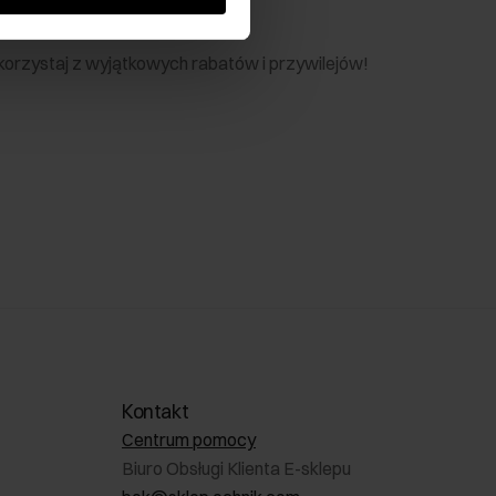
nik
 skorzystaj z wyjątkowych rabatów i przywilejów!
Kontakt
Centrum pomocy
Biuro Obsługi Klienta E-sklepu