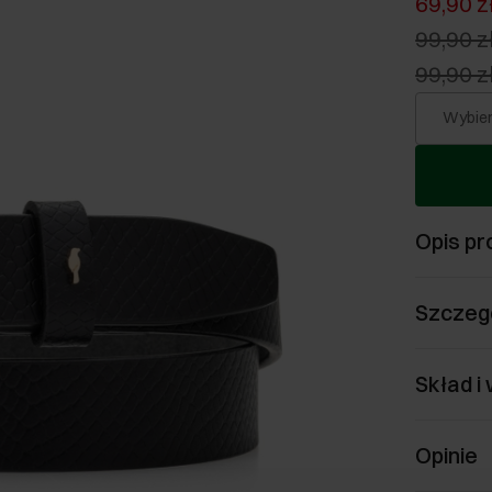
69,90 z
99,90 z
99,90 z
Wybier
Opis pr
Szczeg
Skład i
Opinie