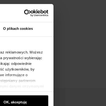
O plikach cookies
oraz reklamowych. Możesz
a prywatności wybierając
likając odpowiednie
ność użytkowników, by
we informujące o
dostępniamy partnerom
innymi danymi otrzymanymi
OK, akceptuję