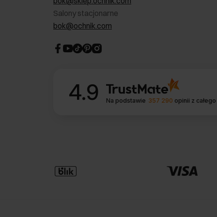
bok@sklep.ochnik.com
Salony stacjonarne
bok@ochnik.com
4.9
Na podstawie
357 290
opinii
z całego