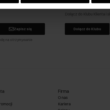
Klub Klienta Och
Dołącz do Klubu Klienta i
Zapisz się
Dołącz do Klubu
odę na otrzymywanie
nta
Firma
O nas
romocji
Kariera