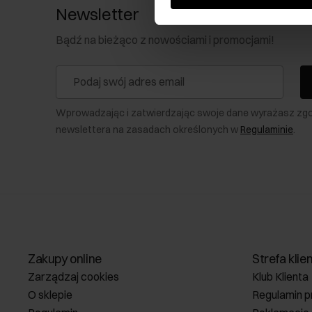
Newsletter
Bądź na bieżąco z nowościami i promocjami!
Wprowadzając i zatwierdzając swoje dane wyrażasz zg
newslettera na zasadach określonych w
Regulaminie
.
Zakupy online
Strefa klie
Zarządzaj cookies
Klub Klienta
O sklepie
Regulamin p