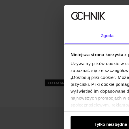
Zgoda
Niniejsza strona korzysta z
Używamy plików cookie w ce
zapoznać się ze szczegółowy
„Dostosuj pliki cookie”. Moż
Ostatnie sztuki
przyciski. Pliki cookie poma
wyświetlać im dopasowane do
najnowszych promocjach w e-
społecznościowym, reklamow
od Ciebie lub uzyskanymi po
Tylko niezbędne