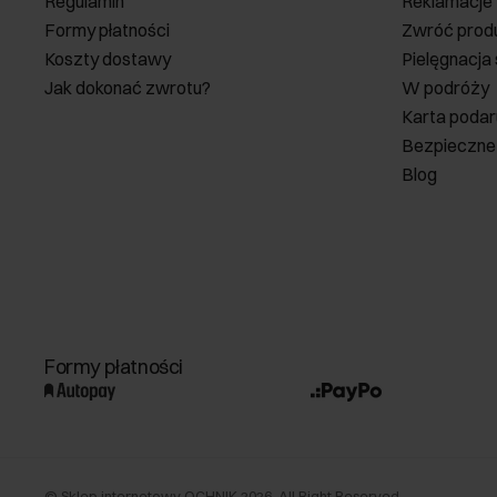
Regulamin
Reklamacje
Formy płatności
Zwróć prod
Koszty dostawy
Pielęgnacja
Jak dokonać zwrotu?
W podróży
Karta poda
Bezpieczne
Blog
Formy płatności
©
Sklep internetowy OCHNIK
2026
. All Right Reserved.