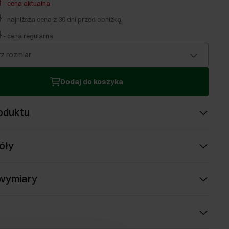
ł
-
cena aktualna
ł
-
najniższa cena z 30 dni przed obniżką
ł
-
cena regularna
z rozmiar
Dodaj do koszyka
oduktu
óły
 wymiary