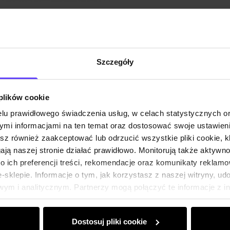
Szczegóły
 plików cookie
lu prawidłowego świadczenia usług, w celach statystycznych 
mi informacjami na ten temat oraz dostosować swoje ustawieni
esz również zaakceptować lub odrzucić wszystkie pliki cookie, k
gają naszej stronie działać prawidłowo. Monitorują także aktyw
 ich preferencji treści, rekomendacje oraz komunikaty reklamo
sklepie. Informacje o tym, jak korzystasz z naszej witryny, u
ym i analitycznym. Partnerzy mogą połączyć te informacje z 
dczas korzystania z ich usług.
Dostosuj pliki cookie