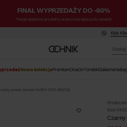
FINAŁ WYPRZEDAŻY DO -60%
Twoje ulubione produkty w jeszcze lepszych cenach
Klub Kli
przedaż
Nowa kolekcja
Premium
Ona
On
Torebki
Galanteria
Ba
órzany pasek damski PASDS-0333-99(Z25)
Producen
Kod: PAS
Czarny 