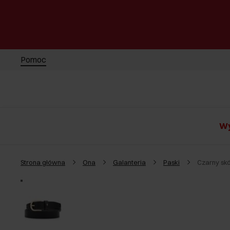
Pomoc
Wy
Strona główna
Ona
Galanteria
Paski
Czarny sk