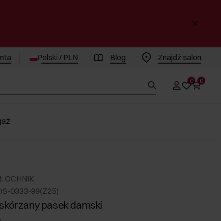
enta
Polski / PLN
Blog
Znajdż salon
0
0
gaż
t: OCHNIK
DS-0333-99(Z25)
skórzany pasek damski