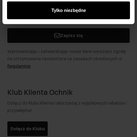
innymi danymi otrzymanymi od Ciebie lub uzyskanymi
Tylko niezbędne
podczas korzystania z ich usług.
Zapisz się
Wprowadzając i zatwierdzając swoje dane wyrażasz zgodę
na otrzymywanie newslettera na zasadach określonych w
Regulaminie
.
Klub Klienta Ochnik
Dołącz do Klubu Klienta i skorzystaj z wyjątkowych rabatów i
przywilejów!
Dołącz do Klubu