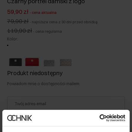
Czarny portfel damski z logo
59,90 zł
-
cena aktualna
79,90 zł
-
najniższa cena z 30 dni przed obniżką
119,90 zł
-
cena regularna
Kolor
:
Produkt niedostępny
Powiadom mnie o dostępności mailem.
Twój adres email
Powiadom o dostępności