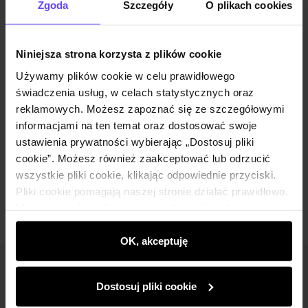
Zgoda
Szczegóły
O plikach cookies
Opis produktu
Niniejsza strona korzysta z plików cookie
Używamy plików cookie w celu prawidłowego
Szczegóły
świadczenia usług, w celach statystycznych oraz
reklamowych. Możesz zapoznać się ze szczegółowymi
informacjami na ten temat oraz dostosować swoje
Skład i wymiary
ustawienia prywatności wybierając „Dostosuj pliki
cookie”. Możesz również zaakceptować lub odrzucić
wszystkie pliki cookie, klikając odpowiednie przyciski.
Opinie
Pliki cookie pomagają naszej stronie działać prawidłowo.
Monitorują także aktywność użytkowników, by
wyświetlać im dopasowane do ich preferencji treści,
rekomendacje oraz komunikaty reklamowe informujące o
OK, akceptuję
najnowszych promocjach w e-sklepie. Informacje o tym,
Newsletter
jak korzystasz z naszej witryny, udostępniamy
Dostosuj pliki cookie
partnerom społecznościowym, reklamowym i
Bądź na bieżąco z nowościami i promocjami!
analitycznym. Partnerzy mogą połączyć te informacje z