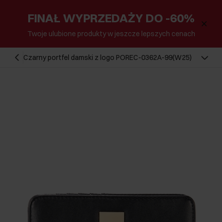
FINAŁ WYPRZEDAŻY DO -60%
Twoje ulubione produkty w jeszcze lepszych cenach
Czarny portfel damski z logo POREC-0362A-99(W25)