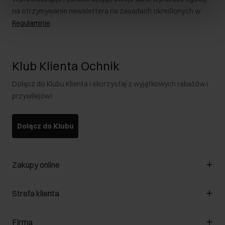
na otrzymywanie newslettera na zasadach określonych w
Regulaminie
.
Klub Klienta Ochnik
Dołącz do Klubu Klienta i skorzystaj z wyjątkowych rabatów i
przywilejów!
Dołącz do Klubu
Zakupy online
Zarządzaj cookies
Strefa klienta
O sklepie
Regulamin
Klub Klienta
Firma