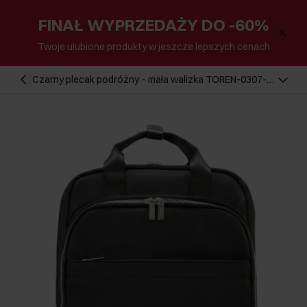
FINAŁ WYPRZEDAŻY DO -60%
Twoje ulubione produkty w jeszcze lepszych cenach
Czarny plecak podróżny – mała walizka TOREN-0307-
99(W25)