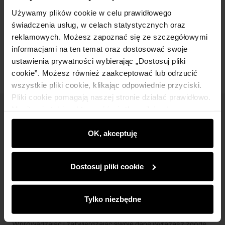
Skład i wymiary
Używamy plików cookie w celu prawidłowego
świadczenia usług, w celach statystycznych oraz
reklamowych. Możesz zapoznać się ze szczegółowymi
Opinie
informacjami na ten temat oraz dostosować swoje
ustawienia prywatności wybierając „Dostosuj pliki
cookie”. Możesz również zaakceptować lub odrzucić
wszystkie pliki cookie, klikając odpowiednie przyciski.
Pliki cookie pomagają naszej stronie działać prawidłowo.
Monitorują także aktywność użytkowników, by
Newsletter
wyświetlać im dopasowane do ich preferencji treści,
rekomendacje oraz komunikaty reklamowe informujące o
OK, akceptuję
Bądź na bieżąco z nowościami i promocjami!
najnowszych promocjach w e-sklepie. Informacje o tym,
jak korzystasz z naszej witryny, udostępniamy
Dostosuj pliki cookie
partnerom społecznościowym, reklamowym i
analitycznym. Partnerzy mogą połączyć te informacje z
innymi danymi otrzymanymi od Ciebie lub uzyskanymi
Zapisz się
Tylko niezbędne
podczas korzystania z ich usług.
Wprowadzając i zatwierdzając swoje dane wyrażasz zgodę