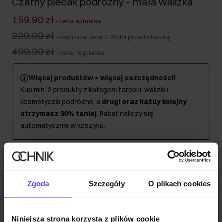
Czarny plecak podróżny – mała walizka
159,90 zł
-
cena aktualna
229,90 zł
-
najniższa cena z 30 dni przed obniżką
499,90 zł
-
cena regularna
Więcej produktów = więcej oszczędności!
Kup min. 2 produkty z kategorii torebki, walizki i
kosmetyczki podróżne, a
drugi oraz każdy kolejny
otrzymasz 30% taniej
. Rabat naliczy się
automatycznie w koszyku.
Wysyłka w 1 dzień roboczy
Opis produktu
Zgoda
Szczegóły
O plikach cookies
Szczegóły
Niniejsza strona korzysta z plików cookie