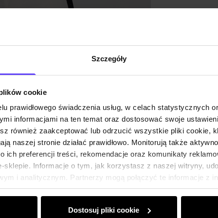
Opinie
Szczegóły
 plików cookie
lu prawidłowego świadczenia usług, w celach statystycznych 
mi informacjami na ten temat oraz dostosować swoje ustawieni
esz również zaakceptować lub odrzucić wszystkie pliki cookie, k
gają naszej stronie działać prawidłowo. Monitorują także aktyw
 ich preferencji treści, rekomendacje oraz komunikaty reklamo
sklepie. Informacje o tym, jak korzystasz z naszej witryny, u
ym i analitycznym. Partnerzy mogą połączyć te informacje z 
dczas korzystania z ich usług.
Dostosuj pliki cookie