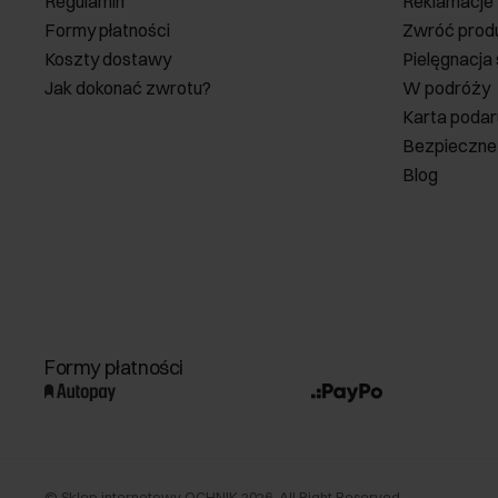
Regulamin
Reklamacje
Formy płatności
Zwróć prod
Koszty dostawy
Pielęgnacja
Jak dokonać zwrotu?
W podróży
Karta poda
Bezpieczne
Blog
Formy płatności
©
Sklep internetowy OCHNIK
2026
. All Right Reserved.