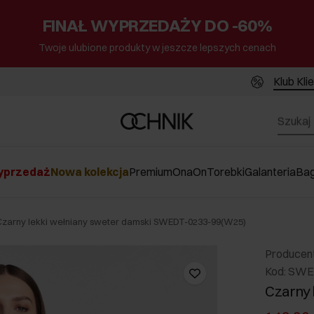
FINAŁ WYPRZEDAŻY DO -60%
Twoje ulubione produkty w jeszcze lepszych cenach
Klub Kli
przedaż
Nowa kolekcja
Premium
Ona
On
Torebki
Galanteria
Ba
Czarny lekki wełniany sweter damski SWEDT-0233-99(W25)
Producen
Kod: SW
Czarny 