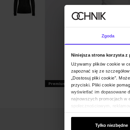
Zgoda
Niniejsza strona korzysta z
Używamy plików cookie w ce
zapoznać się ze szczegółowy
„Dostosuj pliki cookie”. Moż
Premium
przyciski. Pliki cookie poma
wyświetlać im dopasowane do
najnowszych promocjach w e-
społecznościowym, reklamow
od Ciebie lub uzyskanymi po
Tylko niezbędne