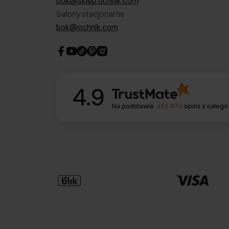
bok@sklep.ochnik.com
Salony stacjonarne
bok@ochnik.com
4.9
Na podstawie
356 870
opinii
z całego