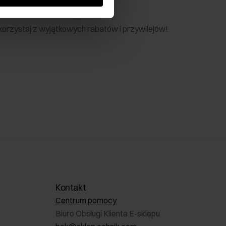
nik
 skorzystaj z wyjątkowych rabatów i przywilejów!
Kontakt
Centrum pomocy
Biuro Obsługi Klienta E-sklepu