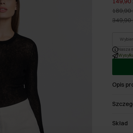
149,90 
189,90 
349,90 
Wybier
Nasza m
Wysyłka
Opis pr
Szczeg
Skład