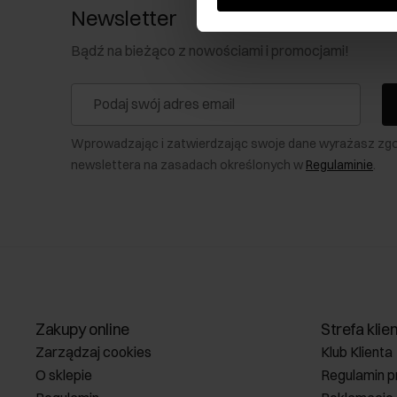
Newsletter
Bądź na bieżąco z nowościami i promocjami!
Wprowadzając i zatwierdzając swoje dane wyrażasz zg
newslettera na zasadach określonych w
Regulaminie
.
Zakupy online
Strefa klie
Zarządzaj cookies
Klub Klienta
O sklepie
Regulamin p