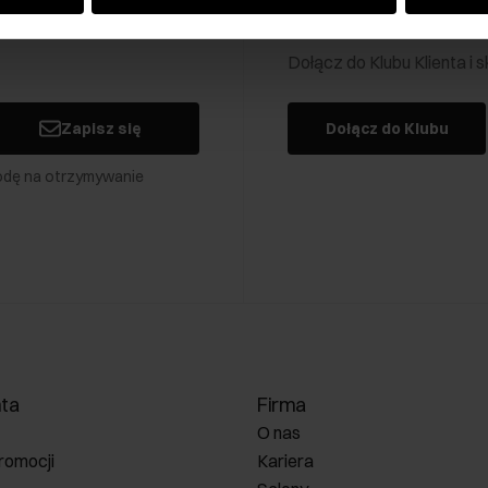
Klub Klienta Och
Dołącz do Klubu Klienta i
Zapisz się
Dołącz do Klubu
odę na otrzymywanie
nta
Firma
O nas
romocji
Kariera