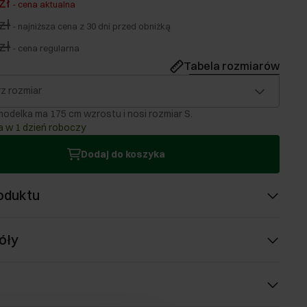
zł
-
cena aktualna
zł
-
najniższa cena z 30 dni przed obniżką
zł
-
cena regularna
Tabela rozmiarów
z rozmiar
odelka ma 175 cm wzrostu i nosi rozmiar S.
 w 1 dzień roboczy
Dodaj do koszyka
oduktu
óły