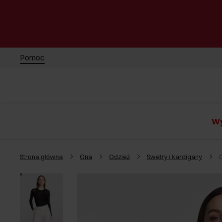
Pomoc
Wy
Strona główna
Ona
Odzież
Swetry i kardigany