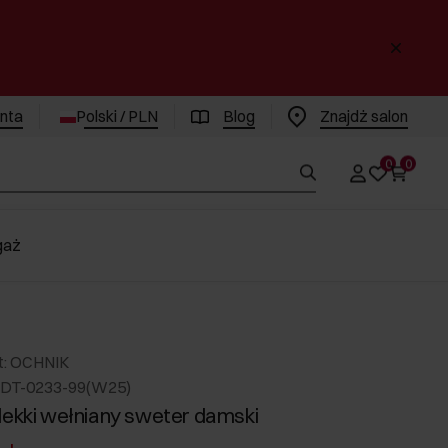
enta
Polski / PLN
Blog
Znajdż salon
0
0
gaż
t: OCHNIK
EDT-0233-99(W25)
lekki wełniany sweter damski