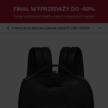
FINAŁ WYPRZEDAŻY DO -60%
Twoje ulubione produkty w jeszcze lepszych cenach
Czarny duży skórzany plecak męski PLCMS-0020A-
99(Z25)