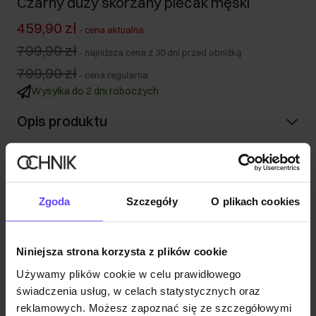
Czarny duży skórzany plecak męski
459,90 zł
-
cena aktualna
799,90 zł
-
najniższa cena z 30 dni przed obniżką
799,90 zł
-
cena regularna
Wysyłka do 2 dni roboczych
Opis produktu
Szczegóły
Zgoda
Szczegóły
O plikach cookies
Skład i wymiary
Niniejsza strona korzysta z plików cookie
Opinie
Używamy plików cookie w celu prawidłowego
świadczenia usług, w celach statystycznych oraz
reklamowych. Możesz zapoznać się ze szczegółowymi