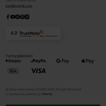
Salony stacjonarne
Blog
Dla akcjonariuszy
bok@ochnik.com
Strategia podatkowa
CSR
Kontakt
4.9
Na podstawie
357 294
opinii
z całego okresu
Formy płatności
©
Sklep internetowy OCHNIK
2026
. All Right Reserved.
e-commerce platform by